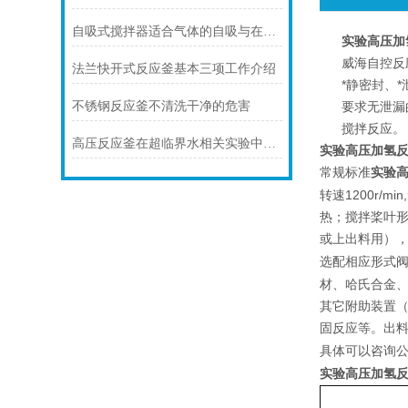
自吸式搅拌器适合气体的自吸与在分散
实验高压加
威海自控反
法兰快开式反应釜基本三项工作介绍
*静密封、
不锈钢反应釜不清洗干净的危害
要求无泄漏
搅拌反应。
高压反应釜在超临界水相关实验中的应用
实验高压加氢
实验
常规标准
1200r/min,
转速
热；搅拌桨叶
或上出料用）
选配相应形式
材、哈氏合金
其它附助装置
固反应等。出
具体可以咨询
实验高压加氢