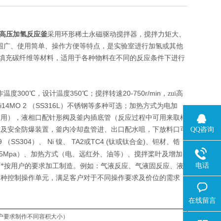
高压加氢反应釜
采用环形稀土永磁驱动搅拌器，搅拌力矩大、
范围广、使用简单、操作方便等特点，是实验室进行加氢或其他
填充碳纤维等材料，适用于各种物料在不同的反应条件下进行
300
350
20-750r/min
作温度
℃，设计温度
℃；搅拌转速
，zui高
Ni14MO 2
SS316L
（
）不锈钢等多种可选；加热方式为电加
空用），液相口配针形阀及釜内插底管（反应过程中可用来取样
QQ咨询
表及安全防爆装置，釜内冷却盘管进、出口配水咀，下放料口可
9
SS304
Ni
TA2
TC4 (
)
（
）、
镍、
或
钛或钛合金
、钽材、锆
35Mpa
）、加热方式（电、远红外、油等）、搅拌桨叶及增加
电话
*按用户的要求加工制造。例如：气液反应、气液固反应、液
多种控制操作单元，满足客户对于不同操作要求及价位的需求，
在线留言
户要求制作不同容积大小）