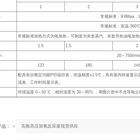
1
2
3
a
常规标准：
9.8Mpa
，
常规标准：室温
-300
常规标准加热方式为电加热，可制造为夹套蒸汽、夹套导热油电加热
1.5
1.5
2
n
20
～
750r/m
123
185
24
配具有自整定功能
PID
温控表，控温精度
±1.5
℃
，具有釜内转速显示
流表、工作时间显示表。
环境温度
0
～
50
℃
，相对湿度为
30
～
85%
，周围介质中不含导电尘
产品：