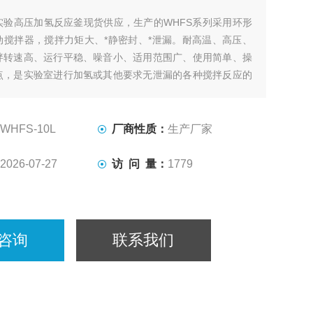
实验高压加氢反应釜现货供应，生产的WHFS系列采用环形
动搅拌器，搅拌力矩大、*静密封、*泄漏。耐高温、高压、
拌转速高、运行平稳、噪音小、适用范围广、使用简单、操
点，是实验室进行加氢或其他要求无泄漏的各种搅拌反应的
采用自润滑的石墨、陶瓷、聚四氟乙烯填充碳纤维等材料，
物料在不同的反应条件下进行搅拌。
WHFS-10L
厂商性质：
生产厂家
2026-07-27
访 问 量：
1779
咨询
联系我们