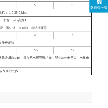
5
10
微信扫一扫
非标：
-1.0-35.0 Mpa
℃
，非标：
-20-
高温
℃
管、远红外、夹套油、水浴循环等
4
6
in
无极调速
5
355
750
及无级调速功能，具加热电压可调功能，配有加热电压表、电机电
埃及腐蚀气体。