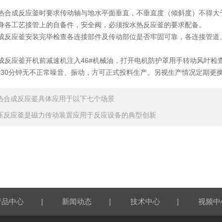
成反应釜时要求传动轴与地水平面垂直，不垂直度（倾斜度）不得大于设
各工艺接管上的自备件，安全阀，必须按水热反应釜的要求配备。
反应釜安装完毕检查各连接部件及传动部位是否牢固可靠，各连接管道
反应釜开机前减速机注入46#机械油，打开电机防护罩用手转动风叶检
30分钟无不正常噪音、振动，方可正式投料生产。另视生产情况定期更
热合成反应釜具体应用于以下七个场景
压反应釜是磁力传动装置应用于反应设备的典型创新
|
|
|
产品中心
新闻动态
技术中心
视频中