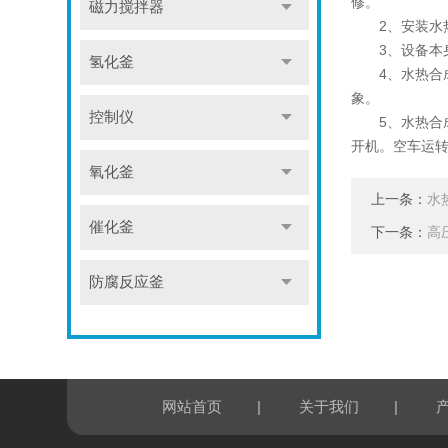
修。
磁力搅拌器
2、安装水热合
3、设备本身
氢化釜
4、水热合成
象。
控制仪
5、水热合成
开机。空车运转
氧化釜
上一条：
水
催化釜
下一条：
高
防腐反应釜
|
|
网站首页
关于我们