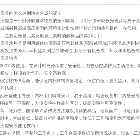
釜的怎么达到快速合成的呢？
釜是一种能分解难溶物质的密闭容器。可用于原子吸收光谱及等离子发
酸或强碱且高温高压密闭的环境来达到快速消解难溶物质的目的。在气相
理。是测定微量元素及痕量元素时消解样品的得力助手。
釜水热釜是利用罐体内高温高压密封体系(强酸或强碱)的环境来达到快速
挥发损失降到zui小,提高测定的准确性.多用于有机合成、萃取和水热合成
应釜特点
200℃内使用。在设计时充分考虑了安全性，由被动控温转为主动控压。
的损失；杯顶有泄气孔，安全系数高；
稳定材料供应商，能保证内杯材料质量稳定，低空白值（更无黑点、黄点
理的结果；
反应釜使用方便：内杯采用特殊设计，易于清洗；精密设备加工内壁光滑
序编号，不混配，方便实验中样品的区分，提高实验的可重复性；
高，能力强，能消解许多传统方法难以消解的样品，适应面广，可适用多
剂少，空白值低，提高分析的准确度和度，降低了工作强度和对环境的污
釜安装使用技巧：
装在坚固、平整的工作台上，工作台高度根据使用情况决定，设备与工作台