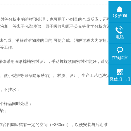
QQ咨询
射等分析中的溶样预处理；也可用于小剂量的合成反应；还可
、液相、等离子光谱质谱、原子吸收和原子荧光等化学分析方法
电话
合成、消解难溶物质的目的,可使合成、消解过程大为缩短,
等工作.
在线留言
罐体采用圆形榫槽密封设计，手动螺旋紧固密封性能好，避免
、微小裂痕等致命隐蔽缺陷）。材质、设计、生产工艺也决定
微信扫一扫
，不挂水：
个样品同时处理；
染；
四周应留有一定的空间（≥360cm），以便安装与后期维