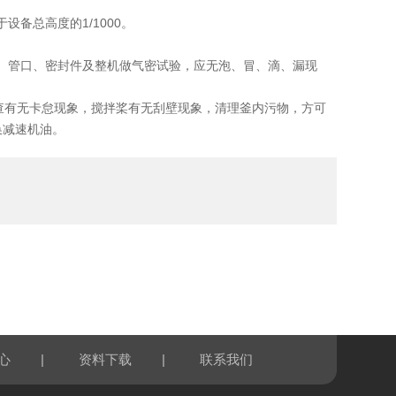
备总高度的1/1000。
、管口、密封件及整机做气密试验，应无泡、冒、滴、漏现
查有无卡怠现象，搅拌桨有无刮壁现象，清理釜内污物，方可
换减速机油。
|
|
心
资料下载
联系我们