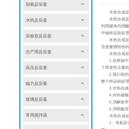
加氢反应釜
水热合成反应
水热合成反应
水热反应釜
利用罐体内强
中做样品前处
实验室反应釜
水热合成反应
且使被测组份的
生产用反应釜
水热合成反
1.在烘箱中
了挥发性元素
高压反应釜
2.我们有的
整个样品前处
磁力反应釜
3.水热合成
4.内外罐顺
玻璃反应釜
5.消解效率
6.消耗酸溶
常用搅拌器
水热合成反应
1、本机应安