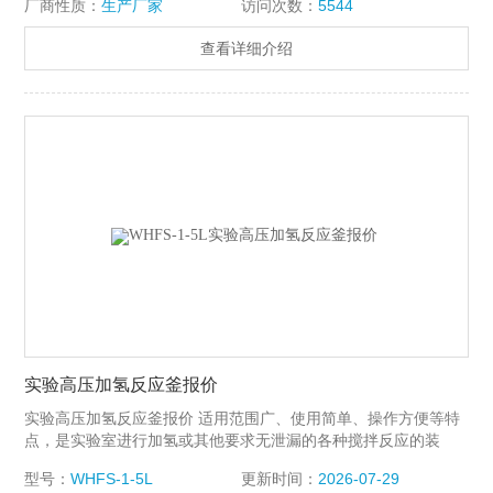
厂商性质：
生产厂家
访问次数：
5544
查看详细介绍
实验高压加氢反应釜报价
实验高压加氢反应釜报价 适用范围广、使用简单、操作方便等特
点，是实验室进行加氢或其他要求无泄漏的各种搅拌反应的装
置。轴套采用自润滑的石墨、陶瓷、聚四氟乙烯填充碳纤维等材
型号：
WHFS-1-5L
更新时间：
2026-07-29
料，适用于各种物料在不同的反应条件下进行搅拌。