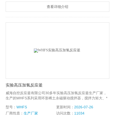
拌反应的装置。
查看详细介绍
实验高压加氢反应釜
威海自控反应釜有限公司30多年实验高压加氢反应釜生产厂家，
生产的WHFS系列采用环形稀土永磁驱动搅拌器，搅拌力矩大、*
静密封、*泄漏。耐高温、高压、高真空、搅拌转速高、运行平
型号：
WHFS
更新时间：
2026-07-26
稳、噪音小、适用范围广、使用简单、操作方便等特点，是实验
厂商性质：
生产厂家
访问次数：
11034
室进行加氢或其他要求无泄漏的各种搅拌反应的装置。轴套采用