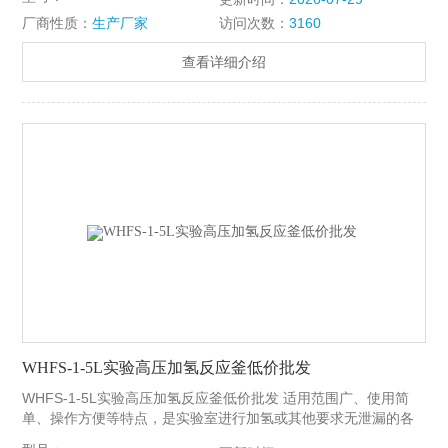
填充碳纤维等材料，适用于各种物料在不同的反应条件下进行搅
厂商性质：
生产厂家
访问次数：
3160
拌。
查看详细介绍
WHFS-1-5L实验高压加氢反应釜低价批发
WHFS-1-5L实验高压加氢反应釜低价批发 适用范围广、使用简
单、操作方便等特点，是实验室进行加氢或其他要求无泄漏的各
种搅拌反应的装置。轴套采用自润滑的石墨、陶瓷、聚四氟乙烯