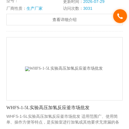
型号：
更新时间：
2026-07-29
填充碳纤维等材料，适用于各种物料在不同的反应条件下进行搅
厂商性质：
生产厂家
访问次数：
3031
拌。
查看详细介绍
WHFS-1-5L实验高压加氢反应釜市场批发
WHFS-1-5L实验高压加氢反应釜市场批发 适用范围广、使用简
单、操作方便等特点，是实验室进行加氢或其他要求无泄漏的各
种搅拌反应的装置。轴套采用自润滑的石墨、陶瓷、聚四氟乙烯