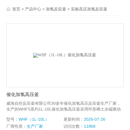
>
>
>
首页
产品中心
加氢反应釜
实验高压加氢反应釜
催化加氢高压釜
威海自控反应釜有限公司30多年催化加氢高压反应釜生产厂家，
生产的WHFS系列1L-10L催化加氢高压釜采用环形稀土永磁驱动
搅拌器，搅拌力矩大、静密封、无泄漏，耐高温、高压、高真
型号：
WHF（1L-10L）
更新时间：
2026-07-26
空、搅拌转速高、运行平稳、噪音小、适用范围广、使用简单、
厂商性质：
生产厂家
访问次数：
11868
操作方便等特点，是实验室进行加氢或其他要求无泄漏的各种搅