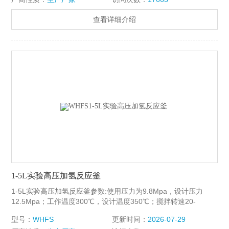
查看详细介绍
1-5L实验高压加氢反应釜
1-5L实验高压加氢反应釜参数:使用压力为9.8Mpa，设计压力
12.5Mpa；工作温度300℃，设计温度350℃；搅拌转速20-
750r/min，zui高转速1200r/min,无极调速，可选配防爆电机（操
型号：
WHFS
更新时间：
2026-07-29
作安全）