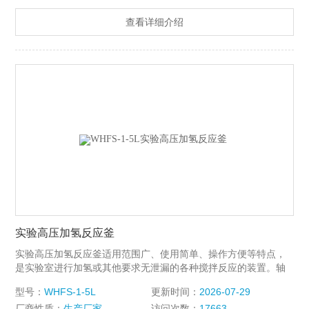
自润滑的石墨、陶瓷、聚四氟乙烯填充碳纤维等材料，适用于各
查看详细介绍
种物料在不同的反应条件下进行搅拌。
实验高压加氢反应釜
实验高压加氢反应釜适用范围广、使用简单、操作方便等特点，
是实验室进行加氢或其他要求无泄漏的各种搅拌反应的装置。轴
套采用自润滑的石墨、陶瓷、聚四氟乙烯填充碳纤维等材料，适
型号：
WHFS-1-5L
更新时间：
2026-07-29
用于各种物料在不同的反应条件下进行搅拌。
厂商性质：
生产厂家
访问次数：
17663