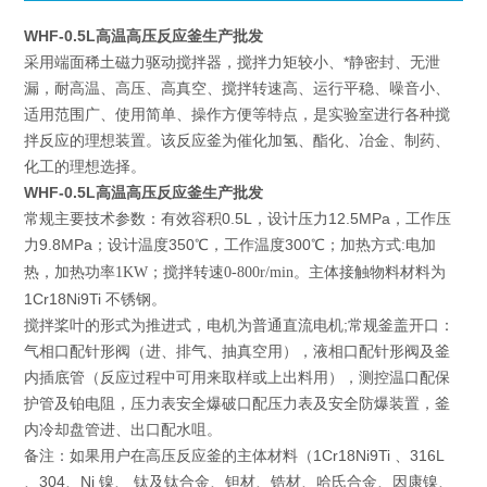
WHF-0.5L高温高压反应釜生产批发
采用端面稀土磁力驱动搅拌器，搅拌力矩较小、*静密封、无泄
漏，耐高温、高压、高真空、搅拌转速高、运行平稳、噪音小、
适用范围广、使用简单、操作方便等特点，是实验室进行各种搅
拌反应的理想装置。该反应釜为催化加氢、酯化、冶金、制药、
化工的理想选择。
WHF-0.5L高温高压反应釜生产批发
常规主要技术参数：有效容积0.5L，设计压力12.5MPa，工作压
力9.8MPa；设计温度350
300
℃，工作温度
℃；加热方式:电加
主体接触物料材料为
热，加热功率1KW；搅拌转速0-800r/min。
1Cr18Ni9Ti 不锈钢。
搅拌桨叶的形式为推进式，电机为普通直流电机;常规釜盖开口：
气相口配针形阀（进、排气、抽真空用），液相口配针形阀及釜
内插底管（反应过程中可用来取样或上出料用），测控温口配保
护管及铂电阻，压力表安全爆破口配压力表及安全防爆装置，釜
内冷却盘管进、出口配水咀。
备注：如果用户在高压反应釜的主体材料（1Cr18Ni9Ti 、316L
、304、Ni 镍、 钛及钛合金、钽材、锆材、哈氏合金、因康镍、