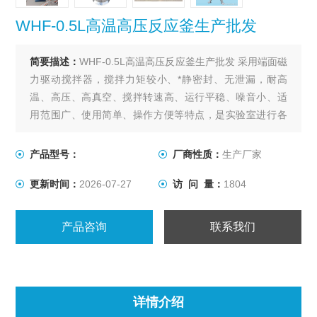
WHF-0.5L高温高压反应釜生产批发
简要描述：
WHF-0.5L高温高压反应釜生产批发 采用端面磁
力驱动搅拌器，搅拌力矩较小、*静密封、无泄漏，耐高
温、高压、高真空、搅拌转速高、运行平稳、噪音小、适
用范围广、使用简单、操作方便等特点，是实验室进行各
种搅拌反应的理想装置。该反应釜为催化加氢、酯化、冶
金、制药、化工的理想选择。
产品型号：
厂商性质：
生产厂家
更新时间：
2026-07-27
访 问 量：
1804
产品咨询
联系我们
详情介绍