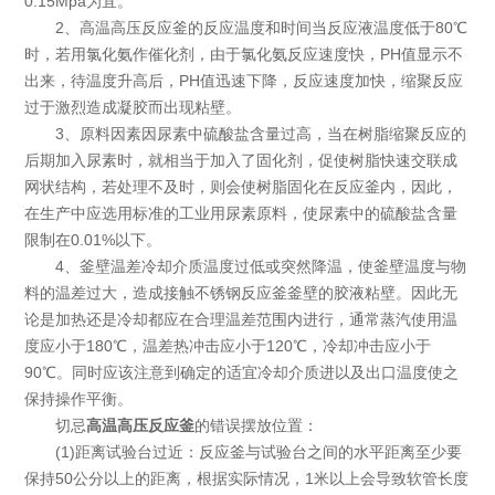
0.15Mpa为宜。
2、高温高压反应釜的反应温度和时间当反应液温度低于80℃
时，若用氯化氨作催化剂，由于氯化氨反应速度快，PH值显示不
出来，待温度升高后，PH值迅速下降，反应速度加快，缩聚反应
过于激烈造成凝胶而出现粘壁。
3、原料因素因尿素中硫酸盐含量过高，当在树脂缩聚反应的
后期加入尿素时，就相当于加入了固化剂，促使树脂快速交联成
网状结构，若处理不及时，则会使树脂固化在反应釜内，因此，
在生产中应选用标准的工业用尿素原料，使尿素中的硫酸盐含量
限制在0.01%以下。
4、釜壁温差冷却介质温度过低或突然降温，使釜壁温度与物
料的温差过大，造成接触不锈钢反应釜釜壁的胶液粘壁。因此无
论是加热还是冷却都应在合理温差范围内进行，通常蒸汽使用温
度应小于180℃，温差热冲击应小于120℃，冷却冲击应小于
90℃。同时应该注意到确定的适宜冷却介质进以及出口温度使之
保持操作平衡。
切忌
高温高压反应釜
的错误摆放位置：
(1)距离试验台过近：反应釜与试验台之间的水平距离至少要
保持50公分以上的距离，根据实际情况，1米以上会导致软管长度