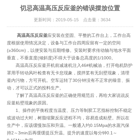
切忌高温高压反应釜的错误摆放位置
更新时间：2019-05-15 点击量：
3634
高温高压反应釜
应安装在坚固、平整的工作台上，工作台高
度根据使用情况决定，设备与工作台四周应留有一定的空间
(≥360cm)，以便安装与后期维修。安装时要求传动轴与地水平面
垂直，不垂直度(倾斜度)不得大于设备总高度的1/1000。
高温高压反应釜开机前减速机注入46#机械油，打开电机防护
罩用手转动风叶检查有无卡怠现象，搅拌桨有无刮壁现象，清理
釜内污物，方可开机。空车运转了30分钟没有不正常的噪音、振
动，才可以正式的投料生产。
了解了高温高压反应釜的正确使用规范后，再给大家说说反
应釜粘壁现象的原因。
1、操作的平衡程度当温度、压力等制胶工艺指标控制不稳定
或波动过大时，树脂缩聚反应进程不均，容易造成粘壁。所以在
生产中，应该缓慢加压和升温。一般通入约0.15Mpa的水蒸汽保
持2～3min后再缓缓提压升温。提升的速度以每分钟0.1～