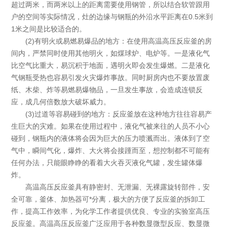
超过两米，而两米以上的距离需要使用钢管，所以结合软管跟用
户的空间等实际情况，灶的边缘与钢瓶的外沿水平距离在0.5米到
1米之间是比较适合的。
(2)有明火或易燃易爆品的地方：在使用高温高压反应釜的房
间内，严禁同时使用其他明火，如煤球炉、电炉等。一是液化气
比空气比重大，易沉积于地面，遇明火即会发生爆燃。二是液化
气钢瓶受热也容易引发火灾爆炸事故。同时厨房内也不要放置废
纸、木柴、炸等易燃易爆物品，一旦发生事故，会造成连锁反
应，成几何倍数放大破坏威力。
(3)过道等容易碰到的地方：反应釜放在这种地方往往容易产
生巨大的灾难。如果在使用过程中，液化气被来往的人员不小心
碰到，钢瓶内的液体将会因为巨大的压力喷溅而出。液体到了空
气中，瞬间气化，爆炸、大火将会接踵而至，想控制都不可能有
任何办法，只能眼睁睁的看着大火吞灭液化气罐，发生罐体爆
炸。
高温高压反应釜具有静密封、无泄漏、无裸露旋转部件，安
全可靠，釜体、加热器可*分离，极大的方便了反应釜的拆卸工
作，提高工作效率，为化学工作者提供优良、专业的实验室高压
反应釜。高温高压反应釜广泛应用于各种数显微型反应、数显微