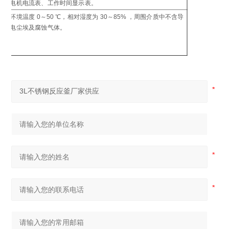
电机电流表、工作时间显示表。
制
环境温度 0～50 ℃，相对湿度为 30～85% ，周围介质中不含导
工
电尘埃及腐蚀气体。
环