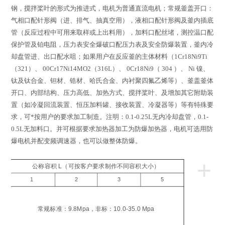
钢，搅拌桨叶的形式为推进式，电机为普通直流电机；常规釜盖开口：
气相口配针形阀（进、排气、抽真空用），液相口配针形阀及釜内插底
管（反应过程中可用来取样或上出料用），加料口配丝堵，测控温口配
保护管及铂电阻，压力表安全爆破口配压力表及安全防爆装置，釜内冷
却盘管进、出口配水咀；如果用户在反应釜的主体材料（
1Cr18Ni9Ti
（
321
）、
00Cr17Ni14MO2
（
316L
）、
0Cr18Ni9
（
304
）、
Ni
镍、
钛及钛合金、钽材、锆材、哈氏合金、内衬聚四氟乙烯等）、釜盖釜体
开口、内部结构、压力高低、加热方式、搅拌桨叶、及增加其它附助装
置（如冷凝回流装置、恒压加料罐、接收装置、冷凝器等）等有特殊要
求，可*按用户的要求加工制造。注明：
0.1-0.25L
无内冷却盘管，
0.1-
0.5L
无加料口。并可根据要求加热器加工为防爆加热器，电机可选用防
爆电机并配变频调速器，也可以做整体防爆。
+
公称容积 L（可按客户要求制作不同容积大小）
1
2
3
5
工
压
常规标准：9.8Mpa，非标：10.0-35.0 Mpa
a