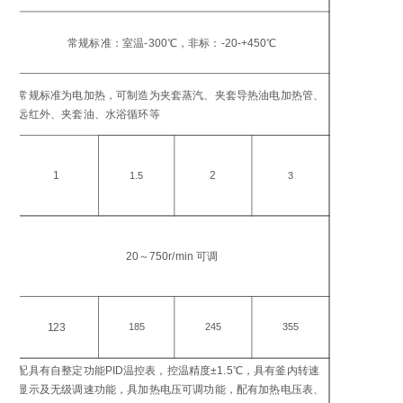
工
温
常规标准：室温-300℃，非标：-20-+450℃
℃
加
常规标准为电加热，可制造为夹套蒸汽、夹套导热油电加热管、
方
远红外、夹套油、水浴循环等
加
功
1
2
1.5
3
搅
转
20～750r/min 可调
in
电
功
123
185
245
355
W
配具有自整定功能PID温控表，控温精度±1.5℃，具有釜内转速
控
显示及无级调速功能，具加热电压可调功能，配有加热电压表、
仪