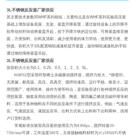
3L不锈钢反应釜厂家供应
其主要技术参数同
WHF
系列相似，主要特点是在
WHF
系列实验高压釜
基础上增加设备底座、支架、釜盖升降装置，通过旋转设备上的升降手
轮带动丝杆转动将釜盖升起，按下升降方铁的定位销，可将釜盖移至侧
面，方便加料、出料及清刷，减少使用者的体力劳动，使用更方便、更
快捷。容积大于
10L
配置蜗轮减速机提升釜盖，旋转蜗轮减速机的手轮
通过钢丝绳将釜盖吊起。
3L不锈钢反应釜厂家供应
按容积大小分为
0.1
、
0.25
、
0.5
、
1
、
2
、
3
、
5L
。
WHFSZ
型
采用环形稀土永磁驱动搅拌器，搅拌力矩大、*静密封、
无泄漏，耐高温、高压、高真空、搅拌转速高、运行平稳、噪音小、适
用范围广、使用简单、操作方便等特点，是实验室进行各种搅拌反应的
理想装置。轴套采用自润滑的石墨、陶瓷、聚四氟乙烯填充碳纤维等材
料，适用于各种物料在不同的反应条件下进行搅拌反应。例如：气液反
应、气液固反应、液固反应等。出料方式有上出料和下出料两种，供用
户订货时选用。
常规标准实验室高压釜的使用压力为
9.8Mpa
，搅拌转速
20-
750r/min
可调，工作温度
300
℃
，主体接触物料材料为
1Cr18Ni9Ti
不锈