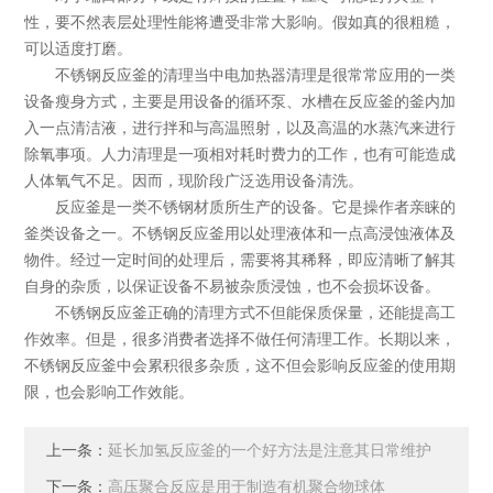
性，要不然表层处理性能将遭受非常大影响。假如真的很粗糙，
可以适度打磨。
不锈钢反应釜的清理当中电加热器清理是很常常应用的一类
设备瘦身方式，主要是用设备的循环泵、水槽在反应釜的釜内加
入一点清洁液，进行拌和与高温照射，以及高温的水蒸汽来进行
除氧事项。人力清理是一项相对耗时费力的工作，也有可能造成
人体氧气不足。因而，现阶段广泛选用设备清洗。
反应釜是一类不锈钢材质所生产的设备。它是操作者亲睐的
釜类设备之一。不锈钢反应釜用以处理液体和一点高浸蚀液体及
物件。经过一定时间的处理后，需要将其稀释，即应清晰了解其
自身的杂质，以保证设备不易被杂质浸蚀，也不会损坏设备。
不锈钢反应釜正确的清理方式不但能保质保量，还能提高工
作效率。但是，很多消费者选择不做任何清理工作。长期以来，
不锈钢反应釜中会累积很多杂质，这不但会影响反应釜的使用期
限，也会影响工作效能。
上一条：
延长加氢反应釜的一个好方法是注意其日常维护
下一条：
高压聚合反应是用于制造有机聚合物球体