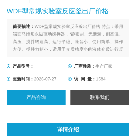
WDF型常规实验室反应釜出厂价格
简要描述：
WDF型常规实验室反应釜出厂价格 特点：采用
端面马蹄形永磁驱动搅拌器，*静密封、无泄漏，耐高温、
高压、搅拌转速高、运行平稳、噪音小、使用简单、操作
方便、搅拌力矩小，适用于介质粘度小的液体介质进行反
应，不适用于粘度大的、带固体料或催化剂的介质进行反
应。
产品型号：
厂商性质：
生产厂家
更新时间：
2026-07-27
访 问 量：
1584
产品咨询
联系我们
详情介绍