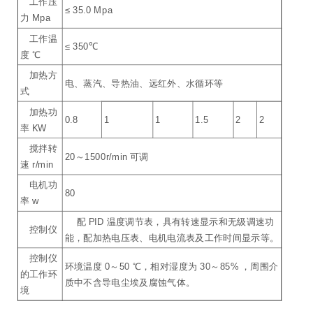
工作压
≤ 35.0 Mpa
力 Mpa
工作温
≤ 350℃
度 ℃
加热方
电、蒸汽、导热油、远红外、水循环等
式
加热功
0.8
1
1
1.5
2
2
率 KW
搅拌转
20～1500r/min 可调
速 r/min
电机功
80
率 w
配 PID 温度调节表，具有转速显示和无级调速功
控制仪
能，配加热电压表、电机电流表及工作时间显示等。
控制仪
环境温度 0～50 ℃，相对湿度为 30～85% ，周围介
的工作环
质中不含导电尘埃及腐蚀气体。
境