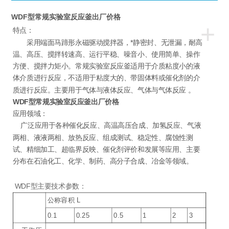
WDF型常规实验室反应釜出厂价格
+
特点：
采用端面马蹄形永磁驱动搅拌器，*静密封、无泄漏，耐高
温、高压、搅拌转速高、运行平稳、噪音小、使用简单、操作
方便、搅拌力矩小。常规实验室反应釜适用于介质粘度小的液
体介质进行反应，不适用于粘度大的、带固体料或催化剂的介
质进行反应。主要用于气体与液体反应、气体与气体反应 。
WDF型常规实验室反应釜出厂价格
应用领域：
广泛应用于各种催化反应、高温高压合成、加氢反应、气液
两相、液液两相、放热反应、组成测试、稳定性、腐蚀性测
试、精细加工、超临界反映、催化剂评价和发展等应用、主要
分布在石油化工、化学、制药、高分子合成、冶金等领域。
WDF型主要技术参数：
公称容积 L
0.1
0.25
0.5
1
2
3