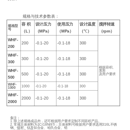
规格与技术参数表：
容
积
设计压力
使用压力
设计温度
搅拌转速
规格型
号
（L）
（MPa）
（MPa）
（
℃
）
（rpm）
WHF-
200
-0.1-20
-0.1-18
300
200
WHF-
300
-0.1-20
-0.1-18
300
300
根据容积、
WHF-
浆形
500
-0.1-20
-0.1-18
300
及用户要求
500
WHF-
1000
-0.1-20
-0.1-18
300
1000
WHF-
2000
-0.1-20
-0.1-18
300
2000
备注：
1. 除上述规格成品外，还可根据用户要求定制不同容积产品。
2. 常规主体材料为1Cr18Ni9Ti；主体材料可根据用户要求选用316L不锈
钢、镍材、钛及钛合金、哈氏合金、锆