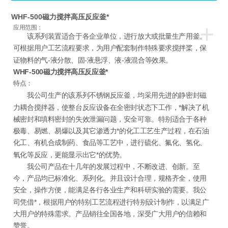
WHF-500磁力搅拌高压反应釜*
+
应用范围：
该系列装置适合于各企业单位，进行放大或批量生产用釜。
可根据用户工艺流程要求，为用户配套制作特殊要求搅拌桨，保
证物料的气-液分散、固-液悬浮、液-液混合等效果。
WHF-500磁力搅拌高压反应釜*
特点：
我公司生产的该系列不锈钢反应釜，均采用先进的静密封磁
力耦合搅拌器，使整台反应设备在全密封状态下工作，*解决了机
械密封和填料密封的失效泄漏问题，安全可靠。特别适合于各种
极毒、易燃、易爆以及其它渗透力*的化工工艺生产过程，在石油
化工、有机合成制药、食品等工艺中，进行硫化、氟化、氢化、
氧化等反应，更能显示出它*的优势。
我公司产品在十几年的发展过程中，不断改进、创新。至
今，产品均已标准化、系列化。并且设计合理，规格齐全，使用
安全，操作方便，能满足各行各业生产和科研实验的需要。我公
司凭借*，根据用户的特别工艺流程进行特别设计制作，以满足广
大用户的特殊需求。产品销往全国各地，深受广大用户的信赖和
赞誉。