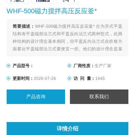
WHF-500磁力搅拌高压反应釜*
简要描述：
WHF-500磁力搅拌高压反应釜* 分为开式平盖
结构有平盖端部法兰式和平盖反向法兰式两种型式，此两
种结构的设计理念基本相同，但平盖反向法兰式在价格方
面要比平盖端部法兰式要便宜一些。他们的设计理念是基
于某些化工产品在生产过程中需要较高的压力（4.0-
35Mpa），对温度没有太大的限制，容积较小（3000L以
产品型号：
厂商性质：
生产厂家
下）的工况条件。
更新时间：
2026-07-26
访 问 量：
1645
产品咨询
联系我们
详情介绍