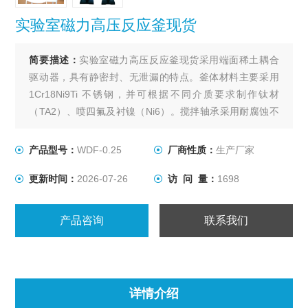
实验室磁力高压反应釜现货
简要描述：
实验室磁力高压反应釜现货采用端面稀土耦合
驱动器，具有静密封、无泄漏的特点。釜体材料主要采用
1Cr18Ni9Ti 不锈钢，并可根据不同介质要求制作钛材
（TA2）、喷四氟及衬镍（Ni6）。搅拌轴承采用耐腐蚀不
锈钢轴承，适合高转速、低粘度物料的搅拌。出料方式有
上出料和下出料两种，供用户订货时选用。
产品型号：
WDF-0.25
厂商性质：
生产厂家
更新时间：
2026-07-26
访 问 量：
1698
产品咨询
联系我们
详情介绍