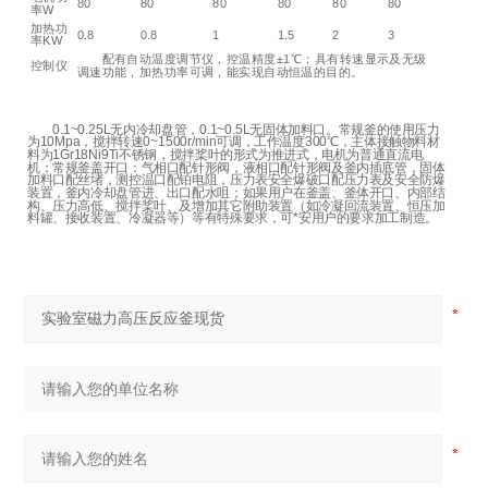
80
80
80
80
80
80
率W
加热功
0.8
0.8
1
1.5
2
3
率KW
配有自动温度调节仪，控温精度±1℃；具有转速显示及无级
控制仪
调速功能，加热功率可调，能实现自动恒温的目的。
0.1~0.25L无内冷却盘管，0.1~0.5L无固体加料口。常规釜的使用压力
为10Mpa，搅拌转速0~1500r/min可调，工作温度300℃，主体接触物料材
料为1Gr18Ni9Ti不锈钢，搅拌桨叶的形式为推进式，电机为普通直流电
机；常规釜盖开口：气相口配针形阀，液相口配针形阀及釜内插底管，固体
加料口配丝堵，测控温口配铂电阻，压力表安全爆破口配压力表及安全防爆
装置，釜内冷却盘管进、出口配水咀；如果用户在釜盖、釜体开口、内部结
构、压力高低、搅拌桨叶、及增加其它附助装置（如冷凝回流装置、恒压加
料罐、接收装置、冷凝器等）等有特殊要求，可*安用户的要求加工制造。