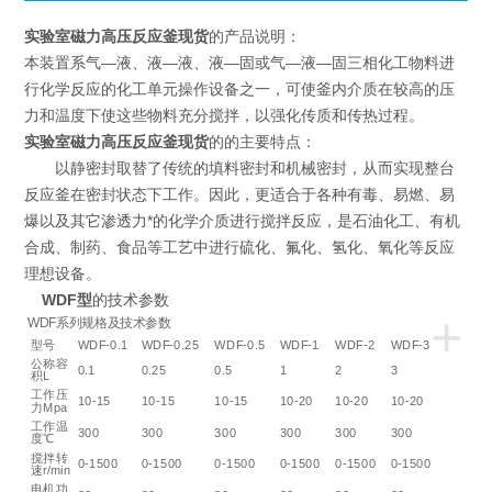
实验室磁力高压反应釜现货
的产品说明：
本装置系气—液、液—液、液—固或气—液—固三相化工物料进
行化学反应的化工单元操作设备之一，可使釜内介质在较高的压
力和温度下使这些物料充分搅拌，以强化传质和传热过程。
实验室磁力高压反应釜现货
的的主要特点：
以静密封取替了传统的填料密封和机械密封，从而实现整台
反应釜在密封状态下工作。因此，更适合于各种有毒、易燃、易
爆以及其它渗透力*的化学介质进行搅拌反应，是石油化工、有机
合成、制药、食品等工艺中进行硫化、氟化、氢化、氧化等反应
理想设备。
WDF型
的技术参数
+
WDF系列规格及技术参数
型号
WDF-0.1
WDF-0.25
WDF-0.5
WDF-1
WDF-2
WDF-3
公称容
0.1
0.25
0.5
1
2
3
积L
工作压
10-15
10-15
10-15
10-20
10-20
10-20
力Mpa
工作温
300
300
300
300
300
300
度℃
搅拌转
0-1500
0-1500
0-1500
0-1500
0-1500
0-1500
速r/min
电机功