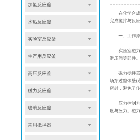
加氢反应釜
在化学合成与
完成搅拌与反
水热反应釜
一、工作原理
实验室反应釜
实验室磁力高
生产用反应釜
泄压阀等部件
磁力搅拌器由
高压反应釜
场穿过釜体壁(
密封，避免了
磁力反应釜
压力控制方面
玻璃反应釜
度与压力。磁
常用搅拌器