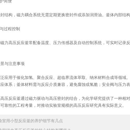
护简便
结构，磁力耦合系统无需定期更换密封件或添加润滑油。釜体内部结构
与过程控制
力高压反应釜常配备温度、压力传感器及自动控制系统，可实时记录反
景与注意事项
应用于催化加氢、聚合反应、超临界流体萃取、纳米材料合成等领域。
反应体系；釜体材料需与反应介质兼容，避免腐蚀或氢脆；安全阀与压力
压反应釜通过磁力驱动与高压密封的结合，为化学研究提供了一种相对
封可靠性的工程考量，对推动实验室规模的高压反应研究具有实际意义。
验室用小型反应釜的养护细节有几点