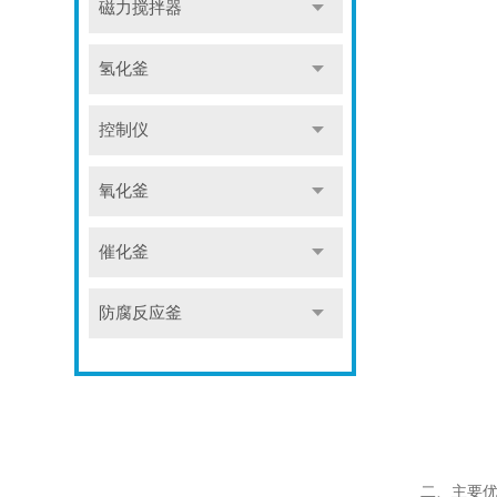
磁力搅拌器
氢化釜
控制仪
氧化釜
催化釜
防腐反应釜
二、主要优势