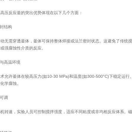
压反应釜的突出优势体现在以下几个方面：
封结构
无需穿透釜体，釜体可保持整体焊接或法兰密封状态。这避免了传统搅
爆或强腐蚀性介质的反应。
与高温环境
釜体在较高压力(如10-30 MPa)和温度(如300-500°C)下稳定
抗化学腐蚀。
可调
转速，实验人员可控制搅拌强度，适应不同粘度或非均相反应体系。磁