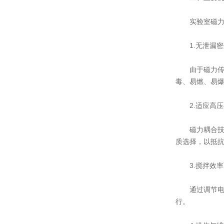
实验室磁力高
1.无泄漏密
由于磁力传动
毒、易燃、易
2.适应高压
磁力耦合技术允许
质选择，以抵
3.搅拌效率
通过调节电机
行。