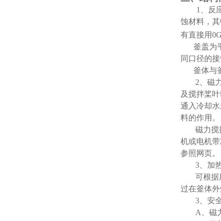
1
、反
蚀材料，其
有直接用
0G
釜盖为
同口径的接
釜体与
2
、磁
及搅拌桨叶
通入冷却水
料的作用。
磁力搅
机或电机带
参照网页。
3
、加
可根据
过在釜体外
3
、安
A
、磁