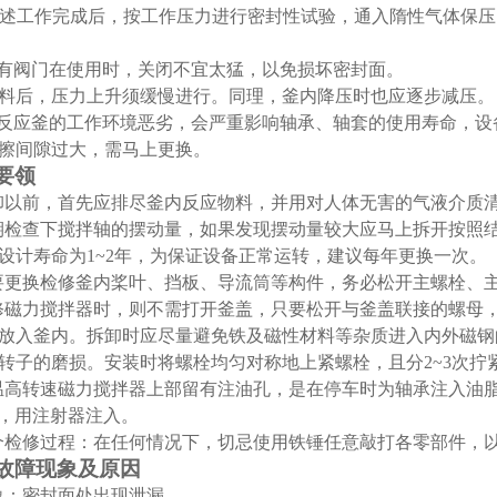
述工作完成后，按工作压力进行密封性试验，通入隋性气体保压
有阀门在使用时，关闭不宜太猛，以免损坏密封面。
料后，压力上升须缓慢进行。同理，釜内降压时也应逐步减压。
反应釜的工作环境恶劣，会严重影响轴承、轴套的使用寿命，设
擦间隙过大，需马上更换。
要领
卸以前，首先应排尽釜内反应物料，并用对人体无害的气液介质
期检查下搅拌轴的摆动量，如果发现摆动量较大应马上拆开按照
设计寿命为
1~2
年，为保证设备正常运转，建议每年更换一次。
要更换检修釜内桨叶、挡板、导流筒等构件，务必松开主螺栓、
修磁力搅拌器时，则不需打开釜盖，只要松开与釜盖联接的螺母
放入釜内。拆卸时应尽量避免铁及磁性材料等杂质进入内外磁钢
转子的磨损。安装时将螺栓均匀对称地上紧螺栓，且分
2~3
次拧
温高转速磁力搅拌器上部留有注油孔，是在停车时为轴承注入油
，用注射器注入。
个检修过程：在任何情况下，切忌使用铁锤任意敲打各零部件，
故障现象及原因
象：密封面处出现泄漏。