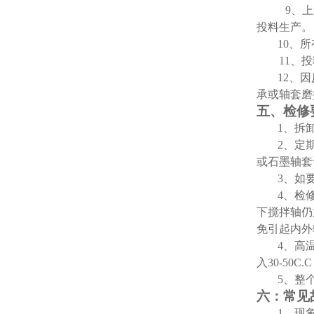
9
、上
投料生产。
10
、所
11
、投
12
、因
承或轴套磨
五、检修
1
、拆
2
、定
或石墨轴套
3
、如
4
、检
下搅拌轴仍
免引起内外
4
、高
入
30-50C.C
5
、整
六：常见
1
、现