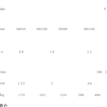
Mpa
0
mm
600/910
600/1290
700/800
800/1100
㎡
0.8
1.0
1.2
/min
160
、
2
KW
1.1/3
3
3/4
Kg
~1735
~1815
~3210
2900
4600
简介