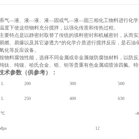
系气
—
液、液
—
液、液
—
固或气
—
液
—
固三相化工物料进行化学
温度下使这些物料充分搅拌，以强化传质和传热过程。
主要特点是以静密封取替了传统的填料密封和机械密封，从而实
易燃、易爆以及其它渗透力*的化学介质进行搅拌反应，是石油
氧化等反应设备。
按物料腐蚀性能，选择不同金属或非金属做防腐蚀材料，以防反
纯钛、纯镍、哈氏合金、锆、钽等贵重有色金属或喷涂四氟、特
技术参数（供参考）：
L
200
300
500
L
250
400
630
℃
-4
Mpa
12