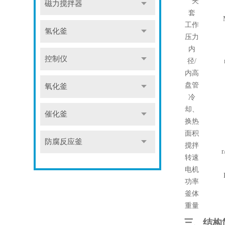
夹
磁力搅拌器
套
工作
氢化釜
压力
内
控制仪
径
/
内高
盘管
氧化釜
冷
却、
催化釜
换热
面积
防腐反应釜
搅拌
r
转速
电机
功率
釜体
重量
三、结构