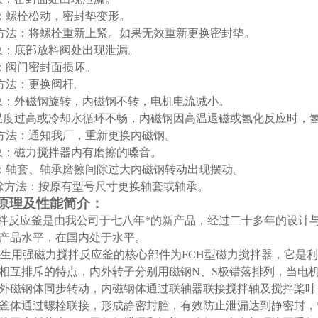
螺栓松动，密封垫变形。
法：将螺栓重新上紧。如果无效重新更换密封垫。
象：底部放料阀处出现泄漏。
阀门密封面损坏。
方法：更换阀杆。
象：外磁钢旋转，内磁钢不转，电机电流减小。
度过高或冷却水循环不畅，内磁钢因高温退磁或氢化反应时，
法：通知我厂，重新更换内磁钢。
象：磁力搅拌器内有磨擦的嗓音。
轴套、轴承磨擦间隙过大内磁钢转动出现摆动。
除方法：按原有型号尺寸更换轴套或轴承。
原理及性能简介：
拌反应釜是由我公司于七八年*的新产品，经过二十多年的设计
产品水平，在国内处于水平。
型生用强磁力搅拌反应釜的核心部件为
FCH
型磁力搅拌器，它是
相互排斥的特点，内外转子分别用磁钢
N
、
S
极错落排列，当电
外磁钢体同步转动，内磁钢体通过联轴器联接搅拌轴及搅拌桨叶
釜体通过螺栓联接，形成静密封腔，有效防止泄漏达到静密封，