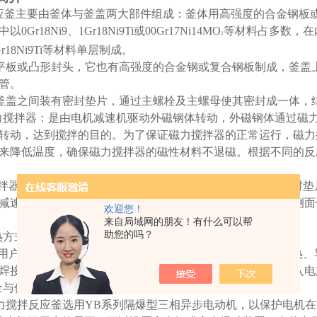
应釜主要由釜体与釜盖两大部件组成：釜体用高强度的合金钢板
中以
0Gr18Ni9
、
1Gr18Ni9Ti
或
00Gr17Ni14MO
等材料占多数，在
2
r18Ni9Ti
等材料单层制成。
平板或凸形封头，它也有高强度的合金钢或复合钢板制成，釜盖
管。
釜盖之间装有密封垫片，通过主螺栓及主螺母使其密封成一体，
力搅拌器：是由电机减速机驱动外磁钢体转动，外磁钢体通过磁
转动，达到搅拌的目的。为了保证磁力搅拌器的正常运行，磁力
来降低温度，确保磁力搅拌器的磁性材料不退磁。根据不同的反
拌器装置用高压法兰、螺钉与釜盖联接一体，中间由金属密封垫
减速机安装的两种形式：电机和磁力搅拌器用三角皮带联接侧面
欢迎您！
来自局域网的朋友！有什么可以帮
助您的吗？
热方式：
用户的要求选择不同的加热方式，如蒸汽加热、水浴循环加热、
焊接夹套，通入蒸汽、水循环、油循环，或在夹套中直接插入电
全与保护装置：
力搅拌反应釜选用
YB
系列隔爆型三相异步电动机，以保护电机在