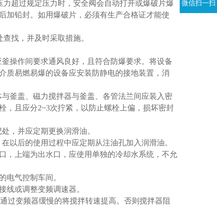
压力超过规定压力时，安全阀会自动打开或爆破片爆
微信扫一扫
后加铅封。如用爆破片，必须有生产合格证才能使
处查找，并及时采取措施。
应釜操作间要求通风良好，且符合防爆要求。将设备
介质易燃易爆的设备应安装防静电的接地装置，消
体与釜盖、磁力搅拌器与釜盖、各管法兰间应装入密
栓，且应分
2~3
次拧紧，以防止螺栓上偏，损坏密封
记处，并应定期更换润滑油。
，在以后的使用过程中应定期从注油孔加入润滑油。
口，上端为出水口，应使用单独的冷却水系统，不允
的电气控制车间。
接线或调整变频调速器。
通过变频器缓慢的将搅拌转速提高。否则搅拌器阻