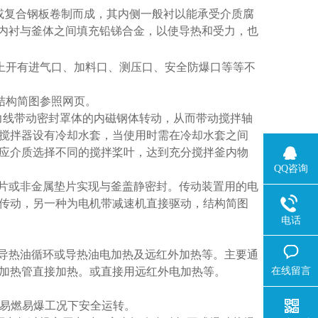
或复合钢板卷制而成，其内侧一般衬以能承受介质腐
内衬与釜体之间填充铅锑合金，以使导热和受力，也
上开有进气口、加料口、测压口、安全防爆口等等不
结构简图参照网页。
力线带动密封罩体的内磁钢体转动，从而带动搅拌轴
搅拌器设有冷却水套，当使用时需在冷却水套之间
应介质选择不同的搅拌桨叶，达到充分搅拌釜内物
QQ咨询
片或非金属垫片实现与釜盖静密封。传动装置用的电
传动，另一种为电机带减速机直接驱动，结构简图
电话
导热油循环或导热油电加热及远红外加热等。主要通
加热管直接加热。或直接用远红外电加热等。
在线留言
易燃易爆工况下安全运转。