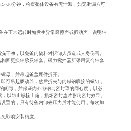
15~30
分钟，检查整体设备有无泄漏，如无泄漏方可
备在正常运转时如发生异常磨擦声或振动声，说明轴
清洗干净，以免釜内物料对拆卸人员造成人身伤害。
结构图更换轴承及轴套。磁力搅拌器所采用复合轴套
主螺母，并吊起釜盖逐件拆开。
，即可吊起驱动器，然后拆去与内磁钢联接的螺钉，
的间隙，并保证内外磁钢与密封罩的同心度，以必
紧，以防止螺栓上偏，损坏密封垫片影响密封效果。
脂设置的，只有待釜内卸去压力后才能使用，每次加
以免影响安装精度。