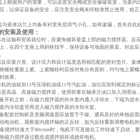
盖上根据用户的需要，可以设置安全阀或安全爆破装置，当釜内
压，以保证设备的安全，应注意安全阀未经校准禁止使用，校正
盖与釜体法兰上均备有衬里夹层排气小孔，如有渗漏，首先在此
的安装及使用：
体在运输和安装就位时，应避免碰坏釜盖上部的磁力搅拌器。反
上，在四个支座上用斜铁找平，保持设备与地面的垂直。对反应
。
据反应釜介质、设计压力和设计温度选用相匹配的密封垫片。釜
将螺栓重新上紧。上紧螺栓时应按对角分布原则，均匀地上紧螺
封效果。
速机的油箱加
13
号压缩机油或
11
号汽缸油，油位应加到规定的标
果是高温、高速磁力搅拌器，使用前要在轴承注油口加入润滑油
备开机之前，在磁力搅拌器的外水套内通入冷却水，下端为进水
釜内冷却盘管再进入磁力搅拌器的冷却水套。
备配套控制柜及变频调速器应放置于干燥、通风良好的单独设置
动电动机，观察釜内搅拌轴的正反转，如为反转重新调整电机的
备搅拌转速大于
80r/min
时，电机不可直接在工作转速下启动，要
致磁力搅拌器过载造成搅拌损坏或烧坏电机。