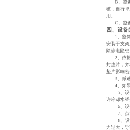
B
、釜
破，自行降
用。
C
、釜
四、设备
1
、釜
安装于支架
除静电隐患
2
、依
封垫片，并
垫片影响密
3
、减
4
、如
5
、设
许冷却水经
6
、设
7
、点
8
、设
力过大，导