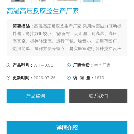
高温高压反应釜生产厂家
简要描述：
高温高压反应釜生产厂家 采用端面磁力驱动搅
拌器，搅拌力矩较小、*静密封、无泄漏，耐高温、高压、
高真空、搅拌转速高、运行平稳、噪音小、适用范围广、
使用简单、操作方便等特点，是实验室进行各种搅拌反应
的理想装置。该反应釜为催化加氢、酯化、冶金、制药、
化工的理想选择。
产品型号：
WHF-0.5L
厂商性质：
生产厂家
更新时间：
2026-07-26
访 问 量：
1676
产品咨询
联系我们
详情介绍