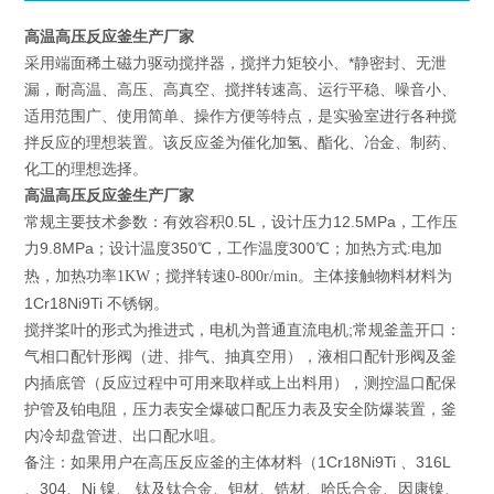
高温高压反应釜生产厂家
采用端面稀土磁力驱动搅拌器，搅拌力矩较小、*静密封、无泄
漏，耐高温、高压、高真空、搅拌转速高、运行平稳、噪音小、
适用范围广、使用简单、操作方便等特点，是实验室进行各种搅
拌反应的理想装置。该反应釜为催化加氢、酯化、冶金、制药、
化工的理想选择。
高温高压反应釜生产厂家
常规主要技术参数：有效容积0.5L，设计压力12.5MPa，工作压
力9.8MPa；设计温度350
300
℃，工作温度
℃；加热方式:电加
主体接触物料材料为
热，加热功率1KW；搅拌转速0-800r/min。
1Cr18Ni9Ti 不锈钢。
搅拌桨叶的形式为推进式，电机为普通直流电机;常规釜盖开口：
气相口配针形阀（进、排气、抽真空用），液相口配针形阀及釜
内插底管（反应过程中可用来取样或上出料用），测控温口配保
护管及铂电阻，压力表安全爆破口配压力表及安全防爆装置，釜
内冷却盘管进、出口配水咀。
备注：如果用户在高压反应釜的主体材料（1Cr18Ni9Ti 、316L
、304、Ni 镍、 钛及钛合金、钽材、锆材、哈氏合金、因康镍、