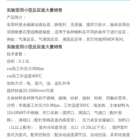
实验室用小型反应釜大量销售
产品简介：
采用环形永磁驱动偶合器，静密封、无泄漏、搅拌力矩大，轴承采用自
润滑耐磨石墨或陶瓷轴套，适用于各种物料在不同的条件下进行反应，
例如：气液反应、气液固反应、液固反应等，其它性能同WDF系列。
实验室用小型反应釜大量销售
技术参数：
容积：0.1-3L
zui高工作压力35Mpa
zui高工作温度400℃
加热方式：电、蒸汽、油、远红外等
搅拌转速20-1500r/min可调
主体材料各种牌号的不锈钢、碳钢、钛材、镍材、钽材、四氟衬里等。
注明：常规釜工作压力9.8Mpa，工作温度300℃，电加热，主体材料为
1Gr18Ni9Ti不锈钢。开口名称：搅拌口、测温口、气相口（配针形
阀）、液相口（配针形阀及釜内插底管）、压力表安全爆破口、加料口
（1L以上配有）、釜内冷却盘管进、出口（0.25L以下无），搅拌桨叶
形式为桨式。配有控制仪：配自动温度调节仪、自动控温，具有转速显