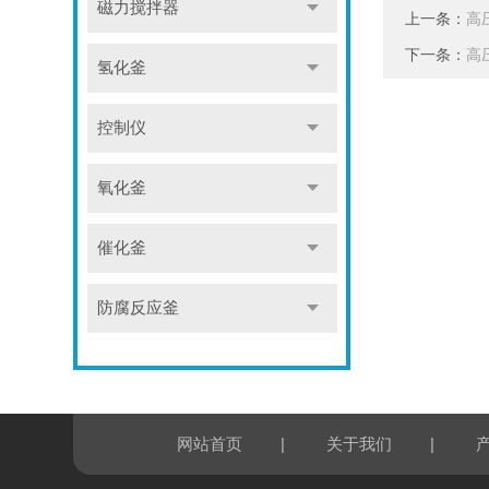
磁力搅拌器
上一条：
高
下一条：
高
氢化釜
控制仪
氧化釜
催化釜
防腐反应釜
|
|
网站首页
关于我们