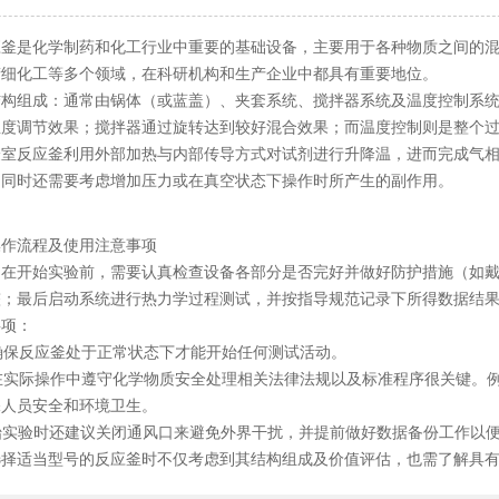
是化学制药和化工行业中重要的基础设备，主要用于各种物质之间的混
精细化工等多个领域，在科研机构和生产企业中都具有重要地位。
组成：通常由锅体（或蓝盖）、夹套系统、搅拌器系统及温度控制系统
温度调节效果；搅拌器通过旋转达到较好混合效果；而温度控制则是整个
反应釜利用外部加热与内部传导方式对试剂进行升降温，进而完成气相
。同时还需要考虑增加压力或在真空状态下操作时所产生的副作用。
流程及使用注意事项
开始实验前，需要认真检查设备各部分是否完好并做好防护措施（如戴
整；最后启动系统进行热力学过程测试，并按指导规范记录下所得数据结
项：
确保反应釜处于正常状态下才能开始任何测试活动。
在实际操作中遵守化学物质安全处理相关法律法规以及标准程序很关键。
保人员安全和环境卫生。
始实验时还建议关闭通风口来避免外界干扰，并提前做好数据备份工作以
适当型号的反应釜时不仅考虑到其结构组成及价值评估，也需了解具有