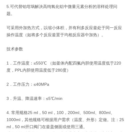
5.可代替铂坩埚解决高纯氧化铝中微量元素分析的溶样处理问
题。
可采用外加热方式，以缩小体积，并有利多反应釜处于同一反应
操作温度（如将多个反应釜置于均相反应器中加热）。
技术参数
1．工作温度：≤550℃ （如釜体内配四氟内胆使用温度低于220
度，PPL内胆使用温度低于280度）
2．工作压力：≤40MPa
3．升温、降温速率：≤5℃/min
4. 常用规格25 ml，50 ml，100，200ml、500ml、800ml、
1000ml，其他规格可根据用户需求（温度、外形）定做。注：25
ml，50 ml开口阀门在釜盖侧面或使用三通。