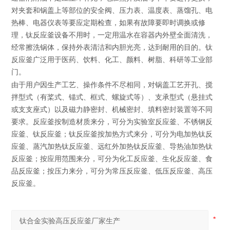
对夹套和锅盖上等部位的安全阀、压力表、温度表、蒸馏孔、电
热棒、电器仪表等要应定期检查，如果有故障要即时调换或修
理，钛反应釜设备不用时，一定用温水在容器内外壁全面清洗，
经常擦洗锅体，保持外表清洁和内胆光亮，达到耐用的目的。钛
反应釜广泛用于医药、饮料、化工、颜料、树脂、科研等工业部
门。
由于用户因生产工艺、操作条件不尽相同，对锅盖工艺开孔、搅
拌型式（有桨式、锚式、框式、螺旋式等）、支承型式（悬挂式
或支支座式）以及磁力静密封、机械密封、填料密封装置等不同
要求。反应釜按制造材质来分，可分为实验室反应釜、不锈钢反
应釜、钛反应釜；钛反应釜按加热方式来分，可分为电加热钛反
应釜、蒸汽加热钛反应釜、远红外加热钛反应釜、导热油加热钛
反应釜；按应用范围来分，可分为化工反应釜、生化反应釜、食
品反应釜；按压力来分，可分为常压反应釜、低压反应釜、高压
反应釜。