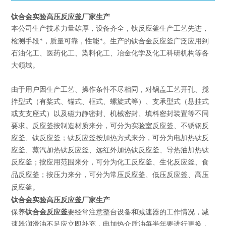
钛合金实验高压反应釜厂家生产
本公司生产技术力量雄厚，设备齐全，钛反应釜生产工艺先进，
钛合金反应釜
检测手段*，质量可靠，性能*。生产的
广泛应用到
石油化工、医药化工、染料化工、冶金化学及化工科研机构等各
大领域。
由于用户因生产工艺、操作条件不尽相同，对锅盖工艺开孔、搅
拌型式（有桨式、锚式、框式、螺旋式等）、支承型式（悬挂式
或支支座式）以及磁力静密封、机械密封、填料密封装置等不同
要求。反应釜按制造材质来分，可分为实验室反应釜、不锈钢反
应釜、钛反应釜；钛反应釜按加热方式来分，可分为电加热钛反
应釜、蒸汽加热钛反应釜、远红外加热钛反应釜、导热油加热钛
反应釜；按应用范围来分，可分为化工反应釜、生化反应釜、食
高压
品反应釜；按压力来分，可分为常压反应釜、低压反应釜、
反应釜
。
钛合金实验高压反应釜厂家生产
钛合金反应釜
保养
要经常注意整台设备和减速器的工作情况，减
速器润滑油不足应立即补充，电加热介质油每半年要进行更换，