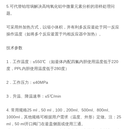
5.可代替铂坩埚解决高纯氧化铝中微量元素分析的溶样处理问
题。
可采用外加热方式，以缩小体积，并有利多反应釜处于同一反应
操作温度（如将多个反应釜置于均相反应器中加热）。
技术参数
1．工作温度：≤550℃ （如釜体内配四氟内胆使用温度低于220
度，PPL内胆使用温度低于280度）
2．工作压力：≤40MPa
3．升温、降温速率：≤5℃/min
4. 常用规格25 ml，50 ml，100，200ml、500ml、800ml、
1000ml，其他规格可根据用户需求（温度、外形）定做。注：25
ml，50 ml开口阀门在釜盖侧面或使用三通。