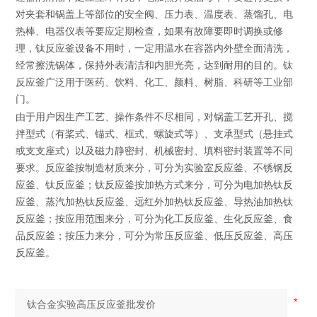
对夹套和锅盖上等部位的安全阀、压力表、温度表、蒸馏孔、电
热棒、电器仪表等要应定期检查，如果有故障要即时调换或修
理，钛反应釜设备不用时，一定用温水在容器内外壁全面清洗，
经常擦洗锅体，保持外表清洁和内胆光亮，达到耐用的目的。钛
反应釜广泛用于医药、饮料、化工、颜料、树脂、科研等工业部
门。
由于用户因生产工艺、操作条件不尽相同，对锅盖工艺开孔、搅
拌型式（有桨式、锚式、框式、螺旋式等）、支承型式（悬挂式
或支支座式）以及磁力静密封、机械密封、填料密封装置等不同
要求。反应釜按制造材质来分，可分为实验室反应釜、不锈钢反
应釜、钛反应釜；钛反应釜按加热方式来分，可分为电加热钛反
应釜、蒸汽加热钛反应釜、远红外加热钛反应釜、导热油加热钛
反应釜；按应用范围来分，可分为化工反应釜、生化反应釜、食
品反应釜；按压力来分，可分为常压反应釜、低压反应釜、高压
反应釜。