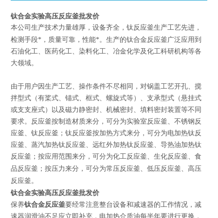
钛合金实验高压反应釜批发价
本公司生产技术力量雄厚，设备齐全，钛反应釜生产工艺先进，
钛合金反应釜
检测手段*，质量可靠，性能*。生产的
广泛应用到
石油化工、医药化工、染料化工、冶金化学及化工科研机构等各
大领域。
由于用户因生产工艺、操作条件不尽相同，对锅盖工艺开孔、搅
拌型式（有桨式、锚式、框式、螺旋式等）、支承型式（悬挂式
或支支座式）以及磁力静密封、机械密封、填料密封装置等不同
要求。反应釜按制造材质来分，可分为实验室反应釜、不锈钢反
应釜、钛反应釜；钛反应釜按加热方式来分，可分为电加热钛反
应釜、蒸汽加热钛反应釜、远红外加热钛反应釜、导热油加热钛
反应釜；按应用范围来分，可分为化工反应釜、生化反应釜、食
高压
品反应釜；按压力来分，可分为常压反应釜、低压反应釜、
反应釜
。
钛合金实验高压反应釜批发价
钛合金反应釜
保养
要经常注意整台设备和减速器的工作情况，减
速器润滑油不足应立即补充，电加热介质油每半年要进行更换，