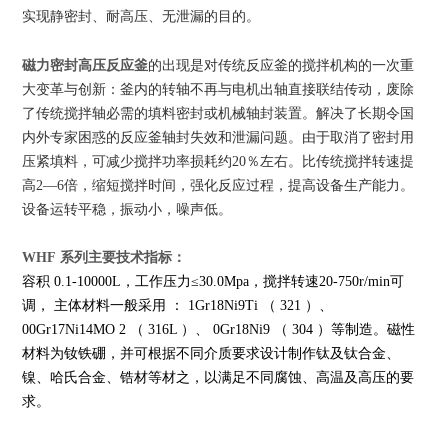
实现静密封、耐高压、无泄漏的目的。
磁力密封高压反应釜
的出现是对传统反应釜的搅拌机构的一次重
大变革与创新：釜内的转轴不再与电机出轴直接联结传动，废除
了传统搅拌轴必需的填料密封或机械轴封装置。解决了长期令国
内外专家困惑的反应釜轴封失效和泄漏问题。由于取消了密封用
压紧填料，可减少搅拌功率损耗约20％左右。比传统搅拌转速提
高2—6倍，缩短搅拌时间，强化反应过程，提高设备生产能力。
设备运转平稳，振动小，噪声低。
WHF 系列
主要技术指标：
容积 0.1-10000L，工作压力≤30.0Mpa，搅拌转速20-750r/min可
调， 主体材料一般采用 ： 1Gr18Ni9Ti （ 321 ）、
00Gr17Ni14MO 2 （ 316L ）、 0Gr18Ni9 （ 304 ）等制造。磁性
材料为钕铁硼，并可根据不同介质要求设计制作钛及钛合金、
镍、哈氏合金、锆材等材之，以满足不同腐蚀、高温及高压的要
求。