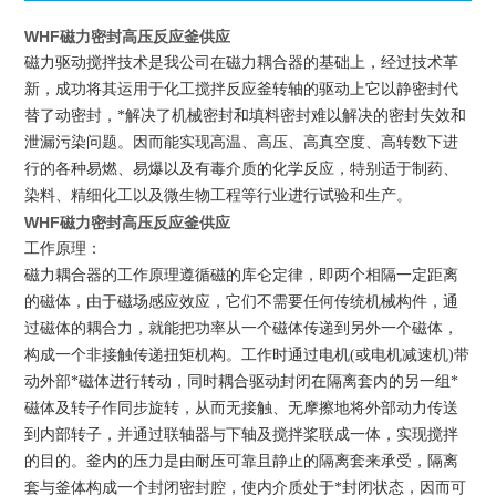
WHF磁力密封高压反应釜供应
磁力驱动搅拌技术是我公司在磁力耦合器的基础上，经过技术革
新，成功将其运用于化工搅拌
反应釜
转轴的驱动上它以静密封代
替了动密封，*解决了机械密封和填料密封难以解决的密封失效和
泄漏污染问题。因而能实现高温、高压、高真空度、高转数下进
行的各种易燃、易爆以及有毒介质的化学反应，特别适于制药、
染料、精细化工以及微生物工程等行业进行试验和生产。
WHF磁力密封高压反应釜供应
工作原理：
磁力耦合器的工作原理遵循磁的库仑定律，即两个相隔一定距离
的磁体，由于磁场感应效应，它们不需要任何传统机械构件，通
过磁体的耦合力，就能把功率从一个磁体传递到另外一个磁体，
构成一个非接触传递扭矩机构。工作时通过电机(或电机减速机)带
动外部*磁体进行转动，同时耦合驱动封闭在隔离套内的另一组*
磁体及转子作同步旋转，从而无接触、无摩擦地将外部动力传送
到内部转子，并通过联轴器与下轴及搅拌桨联成一体，实现搅拌
的目的。釜内的压力是由耐压可靠且静止的隔离套来承受，隔离
套与釜体构成一个封闭密封腔，使
内介质处于*封闭状态，因而可