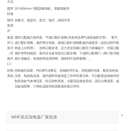
方式
搅拌
20-500r/min 可配防爆电机，变频调速等
转速
搅拌
自吸式，推进式，桨式，锚式，涡轮式等
桨形
式
釜盖
搅拌口配磁力搅拌器、气相口配针形阀(充各种适用气体或抽真空用）、氢气
开口
进口配针型阀，釜内带分布器、液相口配针形阀配釜内插底管（反应过程中取
形式
样或上出料用）、加料口配丝堵、压力安全防爆口配压力表爆破片、控温口配
（常
保护管带铂电阻、釜内冷水盘管进出口配水嘴、下放料口配阀门（阀门形式根
规开
据介质确定，有固体料选用球阀，液体料可选用展阀）。
口）
控制
控制釜内温度，PID调节自整定，智能程序升温，控制搅拌转速，配有加热电
系统
压表、电机电流表、釜内搅拌转速表及工作时间显示表。可以配套连续操作控
制系统如气体增压泵，恒压加料系统，冷凝回流接收系统，高压分离装置，超
压超温报警，计算机远程控制及数据采集记录等。