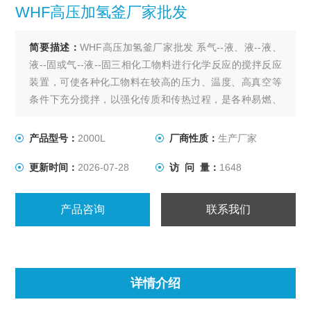
WHF高压加氢釜厂家批发
简要描述：
WHF高压加氢釜厂家批发 系气--液、液--液、
液--固或气--液--固三相化工物料进行化学反应的搅拌反应
装置，可使各种化工物料在较高的压力、温度、高真空等
条件下充分搅拌，以强化传质和传热过程，是各种易燃、
易爆、有毒、贵重等介质在高温、高压、高真空等条件下
进行搅拌反应的选设备。
产品型号：
2000L
厂商性质：
生产厂家
更新时间：
2026-07-28
访 问 量：
1648
产品咨询
联系我们
详情介绍