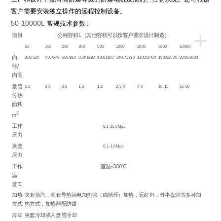
客户需要安装独立操作的远程控制设备。
50-10000L
常规技术参数
:
+
项目
公称容积L（其他容积可以按客户要求设计制造）
50
100
200
300
500
1000
2000
5000
10000
内
350/520
450/640
600/910
600/1290
800/1100
1000/1390
1200/2400
1800/2500
2000/3000
径/
内高
盘管
0.2
0.5
0.8
1.0
1.2
2.5-4
4-6
10-15
16-20
传热
面积
2
m
工作
-0.1-15.0Mpa
压力
夹套
0.1-1.6Mpa
压力
工作
室温-300℃
温
度℃
加热
夹套蒸汽，夹套导热油电加热管（或循环）加热，远红外，外半盘管等多种加
方式
热方式，加热器配防爆
冷却
夹套冷却或内盘管冷却