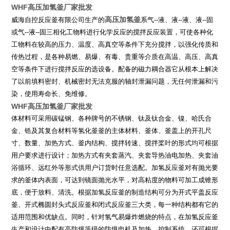
WHF高压加氢釜厂家批发
高压加氢釜
威海自控反应釜有限公司生产的
系气
--
液、液
--
液、液
--
固
或气
--
液
--
固三相化工物料进行化学反应的搅拌反应装置，可使各种化
工物料在较高的压力、温度、高真空等条件下充分搅拌，以强化传质和
传热过程，是各种易燃、易爆、有毒、贵重等介质在高温、高压、高真
空等条件下进行搅拌反应的选设备。配备的磁力耦合器它从根本上解决
了以前填料密封、机械密封无法克服的轴封泄漏问题，无任何泄漏和污
染，使用寿命长、免维修。
WHF高压加氢釜厂家批发
体材料可采用碳锰钢、各种牌号的不锈钢、钛及钛合金、镍、哈氏合
金、锆及其复合材料等氢化釜釜的主体材料、釜体、釜盖上的开孔尺
寸、数量、加热方式、釜内结构、搅拌转速、搅拌桨叶的形式均可根据
用户要求进行设计；加热方式有夹套蒸汽、夹套导热油电加热、夹套油
浴循环、远红外等形式供用户订货时任意选配。加氢反应釜对有抛光要
求的釜体内表面，可达到镜面抛光水平，对高粘度的物料可加工成锥形
底，便于放料、清洗。根据加氢反应釜的制造结构可分为开式平盖反应
釜、开式椭圆封头式反应釜和闭式反应釜三大类，每一种结构都有它的
适用范围和优缺点。同时，针对氢气易爆炸燃烧的特点，在加氢反应釜
生产和设计中配有高防爆等级的防爆电机及加热、控制系统。还可根据