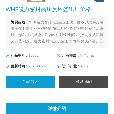
WHF磁力密封高压反应釜出厂价格
简要描述：
WHF磁力密封高压反应釜出厂价格 成功将其运
用于化工搅拌反应釜转轴的驱动上它以静密封代替了动密
封，*解决了机械密封和填料密封难以解决的密封失效和泄
漏污染问题。磁力密封高压反应釜因而能实现高温、高
压、高真空度、高转数下进行的各种易燃、易爆以及有毒
介质的化学反应，特别适于制药、染料、精细化工以及微
产品型号：
1000L
厂商性质：
生产厂家
生物工程等行业进行试验和生产。
更新时间：
2026-07-28
访 问 量：
1602
产品咨询
联系我们
详情介绍