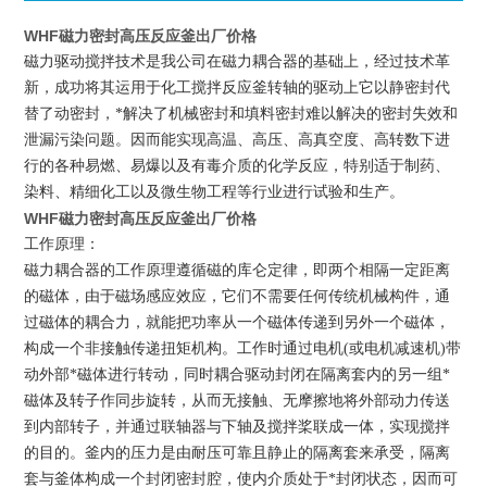
WHF磁力密封高压反应釜出厂价格
磁力驱动搅拌技术是我公司在磁力耦合器的基础上，经过技术革
新，成功将其运用于化工搅拌
反应釜
转轴的驱动上它以静密封代
替了动密封，*解决了机械密封和填料密封难以解决的密封失效和
泄漏污染问题。因而能实现高温、高压、高真空度、高转数下进
行的各种易燃、易爆以及有毒介质的化学反应，特别适于制药、
染料、精细化工以及微生物工程等行业进行试验和生产。
WHF磁力密封高压反应釜出厂价格
工作原理：
磁力耦合器的工作原理遵循磁的库仑定律，即两个相隔一定距离
的磁体，由于磁场感应效应，它们不需要任何传统机械构件，通
过磁体的耦合力，就能把功率从一个磁体传递到另外一个磁体，
构成一个非接触传递扭矩机构。工作时通过电机(或电机减速机)带
动外部*磁体进行转动，同时耦合驱动封闭在隔离套内的另一组*
磁体及转子作同步旋转，从而无接触、无摩擦地将外部动力传送
到内部转子，并通过联轴器与下轴及搅拌桨联成一体，实现搅拌
的目的。釜内的压力是由耐压可靠且静止的隔离套来承受，隔离
套与釜体构成一个封闭密封腔，使
内介质处于*封闭状态，因而可