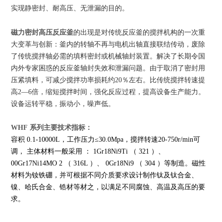
实现静密封、耐高压、无泄漏的目的。
磁力密封高压反应釜
的出现是对传统反应釜的搅拌机构的一次重
大变革与创新：釜内的转轴不再与电机出轴直接联结传动，废除
了传统搅拌轴必需的填料密封或机械轴封装置。解决了长期令国
内外专家困惑的反应釜轴封失效和泄漏问题。由于取消了密封用
压紧填料，可减少搅拌功率损耗约20％左右。比传统搅拌转速提
高2—6倍，缩短搅拌时间，强化反应过程，提高设备生产能力。
设备运转平稳，振动小，噪声低。
WHF 系列
主要技术指标：
容积 0.1-10000L，工作压力≤30.0Mpa，搅拌转速20-750r/min可
调， 主体材料一般采用 ： 1Gr18Ni9Ti （ 321 ）、
00Gr17Ni14MO 2 （ 316L ）、 0Gr18Ni9 （ 304 ）等制造。磁性
材料为钕铁硼，并可根据不同介质要求设计制作钛及钛合金、
镍、哈氏合金、锆材等材之，以满足不同腐蚀、高温及高压的要
求。