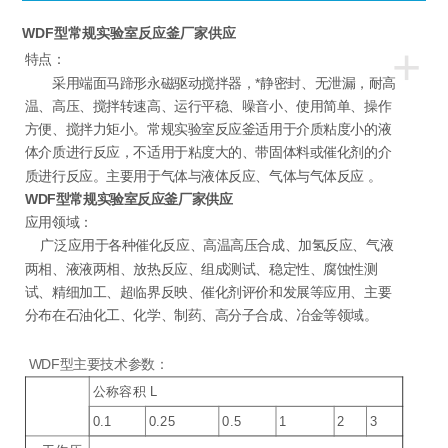
WDF型常规实验室反应釜厂家供应
+
特点：
采用端面马蹄形永磁驱动搅拌器，*静密封、无泄漏，耐高
温、高压、搅拌转速高、运行平稳、噪音小、使用简单、操作
方便、搅拌力矩小。常规实验室反应釜适用于介质粘度小的液
体介质进行反应，不适用于粘度大的、带固体料或催化剂的介
质进行反应。主要用于气体与液体反应、气体与气体反应 。
WDF型常规实验室反应釜厂家供应
应用领域：
广泛应用于各种催化反应、高温高压合成、加氢反应、气液
两相、液液两相、放热反应、组成测试、稳定性、腐蚀性测
试、精细加工、超临界反映、催化剂评价和发展等应用、主要
分布在石油化工、化学、制药、高分子合成、冶金等领域。
WDF型主要技术参数：
公称容积 L
0.1
0.25
0.5
1
2
3