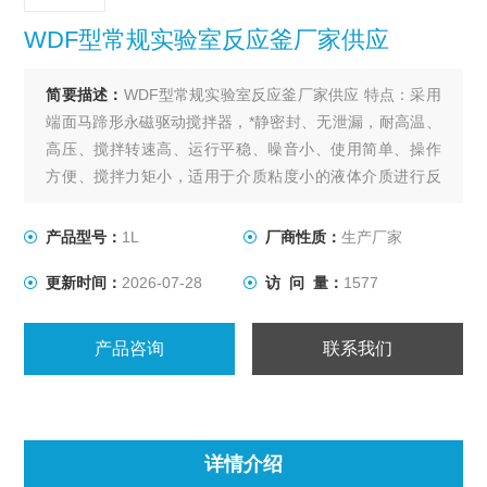
WDF型常规实验室反应釜厂家供应
简要描述：
WDF型常规实验室反应釜厂家供应 特点：采用
端面马蹄形永磁驱动搅拌器，*静密封、无泄漏，耐高温、
高压、搅拌转速高、运行平稳、噪音小、使用简单、操作
方便、搅拌力矩小，适用于介质粘度小的液体介质进行反
应，不适用于粘度大的、带固体料或催化剂的介质进行反
应。
产品型号：
1L
厂商性质：
生产厂家
更新时间：
2026-07-28
访 问 量：
1577
产品咨询
联系我们
详情介绍