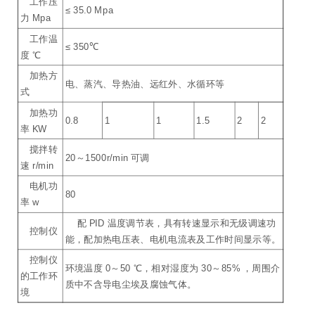
工作压
≤ 35.0 Mpa
力 Mpa
工作温
≤ 350℃
度 ℃
加热方
电、蒸汽、导热油、远红外、水循环等
式
加热功
0.8
1
1
1.5
2
2
率 KW
搅拌转
20～1500r/min 可调
速 r/min
电机功
80
率 w
配 PID 温度调节表，具有转速显示和无级调速功
控制仪
能，配加热电压表、电机电流表及工作时间显示等。
控制仪
环境温度 0～50 ℃，相对湿度为 30～85% ，周围介
的工作环
质中不含导电尘埃及腐蚀气体。
境