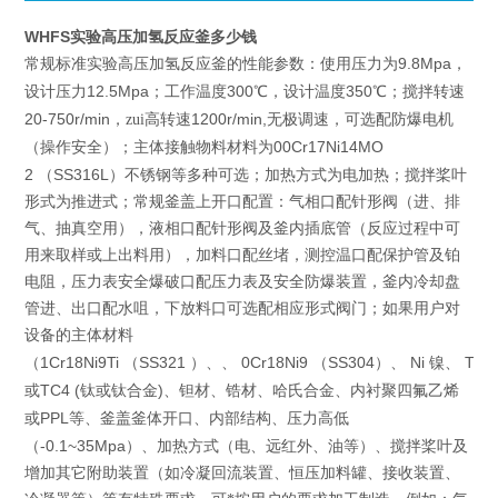
WHFS实验高压加氢反应釜多少钱
实验高压加氢反应釜
9.8Mpa
常规标准
的性能参数：使用压力为
，
12.5Mpa
300
350
设计压力
；工作温度
℃，设计温度
℃；搅拌转速
20-750r/min
1200r/min,
，zui高转速
无极调速，可选配防爆电机
00Cr17Ni14MO
（操作安全）；主体接触物料材料为
2
SS316L
（
）不锈钢等多种可选；加热方式为电加热；搅拌桨叶
形式为推进式；常规釜盖上开口配置：气相口配针形阀（进、排
气、抽真空用），液相口配针形阀及釜内插底管（反应过程中可
用来取样或上出料用），加料口配丝堵，测控温口配保护管及铂
电阻，压力表安全爆破口配压力表及安全防爆装置，釜内冷却盘
管进、出口配水咀，下放料口可选配相应形式阀门；如果用户对
设备的主体材料
1Cr18Ni9Ti
SS321
0Cr18Ni9
SS304
Ni
TA2
（
（
）、、
（
）、
镍、
TC4 (
)
或
钛或钛合金
、钽材、锆材、哈氏合金、内衬聚四氟乙烯
PPL
或
等、釜盖釜体开口、内部结构、压力高低
-0.1~35Mpa
（
）、加热方式（电、远红外、油等）、搅拌桨叶及
增加其它附助装置（如冷凝回流装置、恒压加料罐、接收装置、