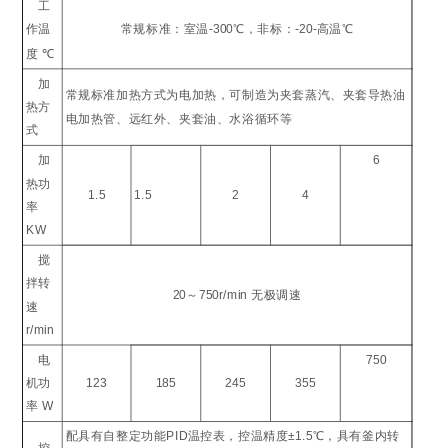
工
作温
常规标准：室温
-300
℃
，非标：
-20-
高温
℃
度
℃
加
常规标准加热方式为电加热，可制造为夹套蒸汽、夹套导热油
热方
电加热管、远红外、夹套油、水浴循环等
式
加
6
热功
1.5
1.5
2
4
率
KW
搅
拌转
20
～
750r/min
无极调速
速
r/min
电
750
机功
123
185
245
355
率
W
配具有自整定功能
PID
温控表，控温精度
±1.5
℃
，具有釜内转