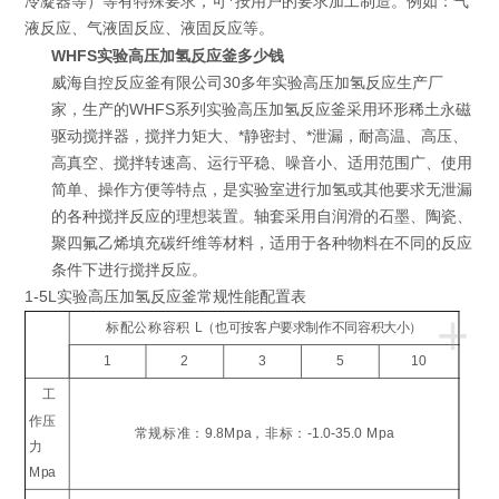
冷凝器等）等有特殊要求，可*按用户的要求加工制造。例如：气
液反应、气液固反应、液固反应等。
WHFS实验高压加氢反应釜多少钱
威海自控反应釜有限公司30多年实验高压加氢反应生产厂
家，生产的WHFS系列实验高压加氢反应釜采用环形稀土永磁
驱动搅拌器，搅拌力矩大、*静密封、*泄漏，耐高温、高压、
高真空、搅拌转速高、运行平稳、噪音小、适用范围广、使用
简单、操作方便等特点，是实验室进行加氢或其他要求无泄漏
的各种搅拌反应的理想装置。轴套采用自润滑的石墨、陶瓷、
聚四氟乙烯填充碳纤维等材料，适用于各种物料在不同的反应
条件下进行搅拌反应。
1-5L实验高压加氢反应釜
常规性能配置表
+
标配公称容积
L
（也可按客户要求制作不同容积大小）
1
2
3
5
10
工
作压
常规标准：
9.8Mpa
，非标：
-1.0-35.0 Mpa
力
Mpa