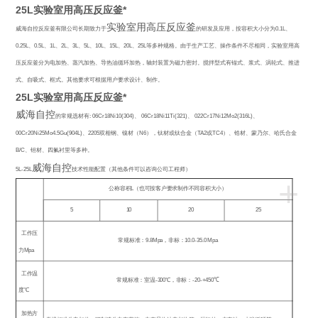
25L实验室用高压反应釜*
实验室用高压反应釜
威海自控反应釜有限公司长期致力于
的研发及应用，按容积大小分为
0.1L
、
0.25L
、
0.5L
、
1L
、
2L
、
3L
、
5L
、
10L
、
15L
、
20L
、
25L
等多种规格。由于生产工艺、操作条件不尽相同，实验室用高
压反应釜分为电加热、蒸汽加热、导热油循环加热，轴封装置为磁力密封。搅拌型式有锚式、浆式、涡轮式、推进
式、自吸式、框式。其他要求可根据用户要求设计、制作。
25L实验室用高压反应釜*
威海自控
的常规选材有
: 06Cr18Ni10(304)
、
06Cr18Ni11Ti(321)
、
022Cr17Ni12Mo2(316L)
、
00Cr20Ni25Mo4.5Gu(904L)
、
2205
双相钢、镍材（
N6
），钛材或钛合金（
TA2
或
TC4
）、锆材、蒙乃尔、哈氏合金
B/C
、钽材、四氟衬里等多种。
威海自控
5L-25L
技术性能配置（其他条件可以咨询公司工程师）
+
公称容积
L
（也可按客户要求制作不同容积大小）
5
10
20
25
工作压
常规标准：
9.8Mpa
，非标：
10.0-35.0 Mpa
力
Mpa
工作温
常规标准：室温
-300
℃
，非标：
-20-+450
℃
度℃
加热方