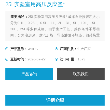
25L实验室用高压反应釜*
简要描述：
25L实验室用高压反应釜* 威海自控按容积大小
分为0.1L、0.25L、0.5L、1L、2L、3L、5L、10L、15L、
20L、25L等多种规格。由于生产工艺、操作条件不尽相
同，分为电加热、蒸汽加热、导热油循环加热，轴封装置
为磁力密封。搅拌型式有锚式、浆式、涡轮式、推进式、
自吸式、框式。其他要求可根据用户要求设计、制作。
产品型号：
WHFS
厂商性质：
生产厂家
更新时间：
2026-07-27
访 问 量：
1579
产品咨询
联系我们
详情介绍