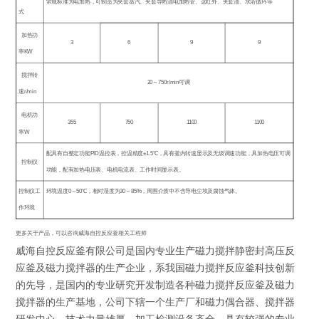
常规标准为电加热，可制造为夹套蒸汽、夹套导热油电加热管、远红外、夹套油、水浴循环等
式
加热功
3
6
9
9
率
KW
搅拌转
20
～
750r/min
可调
速
r/min
电机功
355
750
1100
1100
率
W
配具有自整定功能
PID
温控表，控温精度
±1.5
℃，具有釜内转速显示及无级调速功能，具加热电压可调
控制仪
功能，配有加热电压表、电机电流表、工作时间显示表。
控制仪工
环境温度
0
～
50
℃
，相对湿度为
30
～
85%
，周围介质中不含导电尘埃及腐蚀气体。
作环境
更多关于产品，可以咨询威海自控反应釜相关工程师
威海自控反应釜有限公司是国内专业生产磁力搅拌静密封高压反
应釜及磁力搅拌器的生产企业，系我国磁力搅拌反应釜科技创新
的先导，是国内的专业研究开发制造各种磁力搅拌反应釜及磁力
搅拌器的生产基地，公司下辖一个生产厂和磁力偶合器、搅拌器