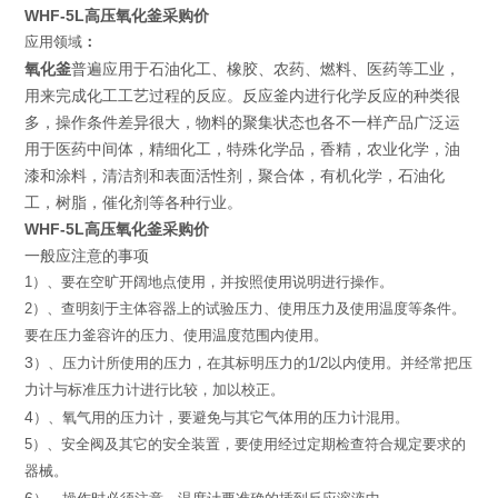
WHF-5L高压氧化釜采购价
应用领域
：
氧化釜
普遍应用于石油化工、橡胶、农药、燃料、医药等工业，
用来完成化工工艺过程的反应。反应釜内进行化学反应的种类很
多，操作条件差异很大，物料的聚集状态也各不一样产品广泛运
用于医药中间体，精细化工，特殊化学品，香精，农业化学，油
漆和涂料，清洁剂和表面活性剂，聚合体，有机化学，石油化
工，树脂，催化剂等各种行业。
WHF-5L高压氧化釜采购价
一般应注意的事项
1
）
、
要在空旷开阔地点使用，并按照使用说明进行操作。
2
）
、
查明刻于主体容器上的试验压力、
使用压力及使用温度
等条件。
要在压力釜容许的压力、使用温度范围内使用。
3
）
、压力计所使用的压力，在其标明压力的
1/2
以内使用。
并经常把压
力计与标准压力计进行比较，加以校正。
4
）
、氧气用的压力计，要避免与其它气体用的压力计混用。
5
）
、
安全阀及其它的安全装置，
要使用经过定期检查符合规定要
求的
器械。