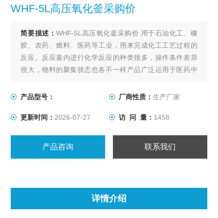
WHF-5L高压氧化釜采购价
简要描述：
WHF-5L高压氧化釜采购价 用于石油化工、橡
胶、农药、燃料、医药等工业，用来完成化工工艺过程的
反应。反应釜内进行化学反应的种类很多，操作条件差异
很大，物料的聚集状态也各不一样产品广泛运用于医药中
间体，精细化工，特殊化学品，香精，农业化学，油漆和
涂料，清洁剂和表面活性剂，聚合体，有机化学，石油化
产品型号：
厂商性质：
生产厂家
工，树脂，催化剂等各种行业。
更新时间：
2026-07-27
访 问 量：
1458
产品咨询
联系我们
详情介绍