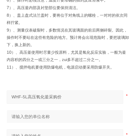
6
）
、操作时必须注意，温度计要准确的插到反应溶液中。
7
）
、高压釜内部及衬垫部位要保持清洁。
8
）
、
盖上盘式法兰盖时，
要将位于对角线上的螺栓，
一对对的依
次同
样拧紧。
9
）
、
测量仪表破裂时，多数情况在其玻璃面的前后两侧碎裂。因
此，
操作时不要站在这些有危险的地方。预计将会出现危险时，
要把
玻璃卸
下，换上新的。
10
）
、高压釜使用时尽量少投原料，尤其是氧化反应实验，一般
为釜
内容积的四分之一或三分之一，zui多不超过二分之一。
11
）
、搅拌电机要使用防爆电机，电源启动要采用防爆开关。