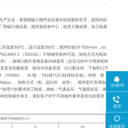
生产企业，系我国磁力搅拌反应釜科技创新的先导，是国内的
厂和磁力偶合器、搅拌器研发中心，技术力量雄厚、加工检测
300
350
20-750r/min
工作温度
℃，设计温度
℃；搅拌转速
，zui
7Ni14MO 2
SS316L
（
）不锈钢等多种可选；加热方式为电加
空用），液相口配针形阀及釜内插底管（反应过程中可用来取样
表及安全防爆装置，釜内冷却盘管进、出口配水咀，下放料口可
9
SS304
Ni
TA2
TC4 (
)
（
）、
镍、
或
钛或钛合金
、钽材、锆
35Mpa
）、加热方式（电、远红外、油等）、搅拌桨叶及增加
QQ咨询
*按用户的要求加工制造。例如：气液反应、气液固反应、液
多种控制操作单元，满足客户对于不同操作要求及价位的需求，
电话
求制作不同容积大小）
在线留言
5
10