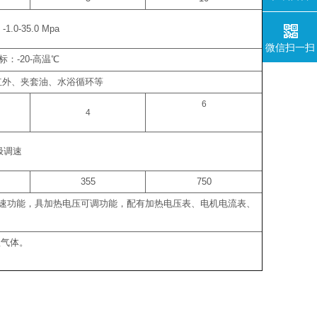
：
-1.0-35.0 Mpa
微信扫一扫
标：
-20-
高温
℃
红外、夹套油、水浴循环等
6
4
极调速
355
750
速功能，具加热电压可调功能，配有加热电压表、电机电流表、
蚀气体。