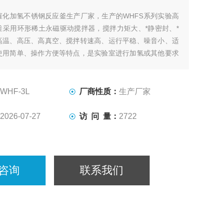
催化加氢不锈钢反应釜生产厂家，生产的WHFS系列实验高
釜采用环形稀土永磁驱动搅拌器，搅拌力矩大、*静密封、*
高温、高压、高真空、搅拌转速高、运行平稳、噪音小、适
使用简单、操作方便等特点，是实验室进行加氢或其他要求
种搅拌反应的理想装置。
WHF-3L
厂商性质：
生产厂家
2026-07-27
访 问 量：
2722
咨询
联系我们