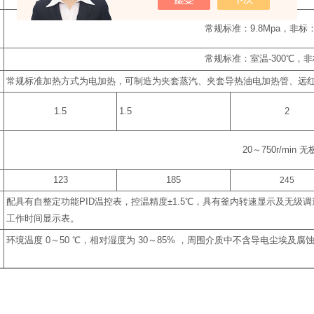
常规标准：
9.8Mpa
，非标
常规标准：室温
-300
℃
，非
常规标准加热方式为电加热，可制造为夹套蒸汽、夹套导热油电加热管、远
1.5
1.5
2
20
～
750r/min
无
123
185
245
配具有自整定功能
PID
温控表，控温精度
±1.5
℃
，具有釜内转速显示及无级调
工作时间显示表。
环境温度
0
～
50
℃
，相对湿度为
30
～
85%
，周围介质中不含导电尘埃及腐