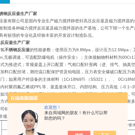
锈钢反应釜生产厂家
应釜有限公司是国内专业生产磁力搅拌静密封高压反应釜及磁力搅拌器的
发制造各种磁力搅拌反应釜及磁力搅拌器的生产基地，公司下辖一个生产
具有较强的专业化及经验丰富的开发设计制造队伍。
钢反应釜生产厂家
加氢
不锈钢反应釜
9.8Mpa
12.5Mpa
的性能参数：使用压力为
，设计压力
；
n,
00Cr1
无极调速，可选配防爆电机（操作安全）；主体接触物料材料为
形式为推进式；常规釜盖上开口配置：气相口配针形阀（进、排气、抽真
，加料口配丝堵，测控温口配保护管及铂电阻，压力表安全爆破口配压力
1Cr18Ni9Ti
SS321
0Cr18Ni
阀门；如果用户对设备的主体材料（
（
）、、
PPL
-0.1~
、内衬聚四氟乙烯或
等、釜盖釜体开口、内部结构、压力高低（
（如冷凝回流装置、恒压加料罐、接收装置、冷凝器等）等有特殊要求，可
料方式有上出料和下出料两种，供用户订货时选用。同时公司反应釜配有
欢迎您！
5757988
公司销售部工程师（
）。
来自局域网的朋友！有什么可以帮
常规性能配置表
助您的吗？
标配公称容积
L
（也可按客户要
1
2
3