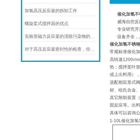
加氢高压反应釜的拆卸工作
催化加氢不
威海自控反
螺旋桨式搅拌器的优点
专业研究开
实验室磁力反应釜的清除污染物的方法
设备齐全，
催化加氢不锈
对于高压反应釜密封性的检查，你认为该怎么操作
催化
常规标准
1200r/mi
高转速
热；搅拌桨叶
或上出料用）
选配相应形式
材、哈氏合金
其它附助装置
固反应等。出
具体可以咨询
1-10L催化加氢