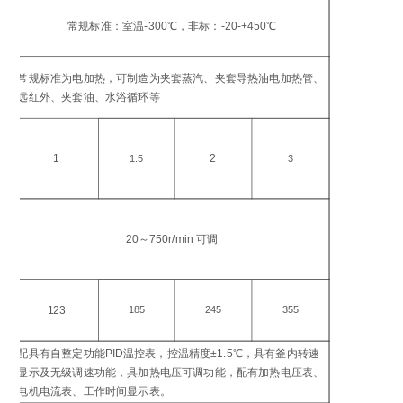
工
温
常规标准：室温-300℃，非标：-20-+450℃
℃
加
常规标准为电加热，可制造为夹套蒸汽、夹套导热油电加热管、
方
远红外、夹套油、水浴循环等
加
功
1
2
1.5
3
搅
转
20～750r/min 可调
in
电
功
123
185
245
355
W
配具有自整定功能PID温控表，控温精度±1.5℃，具有釜内转速
控
显示及无级调速功能，具加热电压可调功能，配有加热电压表、
仪
电机电流表、工作时间显示表。