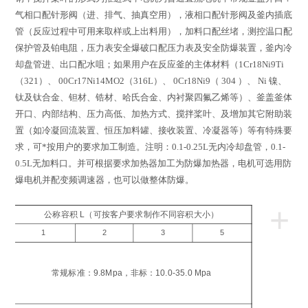
气相口配针形阀（进、排气、抽真空用），液相口配针形阀及釜内插底
管（反应过程中可用来取样或上出料用），加料口配丝堵，测控温口配
保护管及铂电阻，压力表安全爆破口配压力表及安全防爆装置，釜内冷
却盘管进、出口配水咀；如果用户在反应釜的主体材料（
1Cr18Ni9Ti
（
321
）、
00Cr17Ni14MO2
（
316L
）、
0Cr18Ni9
（
304
）、
Ni
镍、
钛及钛合金、钽材、锆材、哈氏合金、内衬聚四氟乙烯等）、釜盖釜体
开口、内部结构、压力高低、加热方式、搅拌桨叶、及增加其它附助装
置（如冷凝回流装置、恒压加料罐、接收装置、冷凝器等）等有特殊要
求，可*按用户的要求加工制造。注明：
0.1-0.25L
无内冷却盘管，
0.1-
0.5L
无加料口。并可根据要求加热器加工为防爆加热器，电机可选用防
爆电机并配变频调速器，也可以做整体防爆。
+
公称容积 L（可按客户要求制作不同容积大小）
1
2
3
5
工
压
常规标准：9.8Mpa，非标：10.0-35.0 Mpa
a