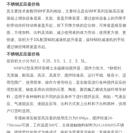
不锈钢反应釜价格
其主要技术参数同
WHF
系列相似，主要特点是在
WHF
系列实验高压釜
基础上增加设备底座、支架、釜盖升降装置，通过旋转设备上的升降手
轮带动丝杆转动将釜盖升起，按下升降方铁的定位销，可将釜盖移至侧
面，方便加料、出料及清刷，减少使用者的体力劳动，使用更方便、更
快捷。容积大于
10L
配置蜗轮减速机提升釜盖，旋转蜗轮减速机的手轮
通过钢丝绳将釜盖吊起。
不锈钢反应釜价格
按容积大小分为
0.1
、
0.25
、
0.5
、
1
、
2
、
3
、
5L
。
WHFSZ
型
采用环形稀土永磁驱动搅拌器，搅拌力矩大、*静密封、
无泄漏，耐高温、高压、高真空、搅拌转速高、运行平稳、噪音小、适
用范围广、使用简单、操作方便等特点，是实验室进行各种搅拌反应的
理想装置。轴套采用自润滑的石墨、陶瓷、聚四氟乙烯填充碳纤维等材
料，适用于各种物料在不同的反应条件下进行搅拌反应。例如：气液反
应、气液固反应、液固反应等。出料方式有上出料和下出料两种，供用
户订货时选用。
常规标准实验室高压釜的使用压力为
9.8Mpa
，搅拌转速
20-
750r/min
可调，工作温度
300
℃
，主体接触物料材料为
1Cr18Ni9Ti
不锈
钢，搅拌桨叶的形式为推进式，电机为普通直流电机；常规釜盖开口：