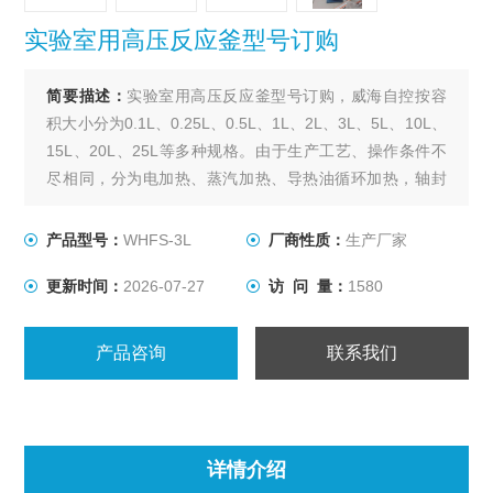
实验室用高压反应釜型号订购
简要描述：
实验室用高压反应釜型号订购，威海自控按容
积大小分为0.1L、0.25L、0.5L、1L、2L、3L、5L、10L、
15L、20L、25L等多种规格。由于生产工艺、操作条件不
尽相同，分为电加热、蒸汽加热、导热油循环加热，轴封
装置为磁力密封。搅拌型式有锚式、浆式、涡轮式、推进
式、自吸式、框式。其他要求可根据用户要求设计、制
产品型号：
WHFS-3L
厂商性质：
生产厂家
作。
更新时间：
2026-07-27
访 问 量：
1580
产品咨询
联系我们
详情介绍