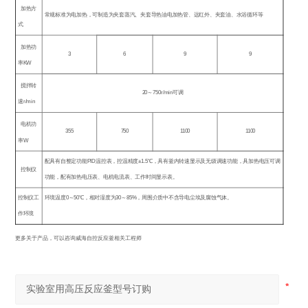
加热方
常规标准为电加热，可制造为夹套蒸汽、夹套导热油电加热管、远红外、夹套油、水浴循环等
式
加热功
3
6
9
9
率
KW
搅拌转
20
～
750r/min
可调
速
r/min
电机功
355
750
1100
1100
率
W
配具有自整定功能
PID
温控表，控温精度
±1.5
℃
，具有釜内转速显示及无级调速功能，具加热电压可调
控制仪
功能，配有加热电压表、电机电流表、工作时间显示表。
控制仪工
环境温度
0
～
50
℃
，相对湿度为
30
～
85%
，周围介质中不含导电尘埃及腐蚀气体。
作环境
更多关于产品，可以咨询威海自控反应釜相关工程师