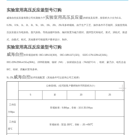
实验室用高压反应釜型号订购
实验室用高压反应釜
威海自控反应釜有限公司长期致力于
的研发及应用，按容积大小分为
0.1L
、
0.25L
、
0.5L
、
1L
、
2L
、
3L
、
5L
、
10L
、
15L
、
20L
、
25L
等多种规格。由于生产工艺、操作条件不尽相同，实验室用高
压反应釜分为电加热、蒸汽加热、导热油循环加热，轴封装置为磁力密封。搅拌型式有锚式、浆式、涡轮式、推进
式、自吸式、框式。其他要求可根据用户要求设计、制作。
实验室用高压反应釜型号订购
威海自控
的常规选材有
: 06Cr18Ni10(304)
、
06Cr18Ni11Ti(321)
、
022Cr17Ni12Mo2(316L)
、
00Cr20Ni25Mo4.5Gu(904L)
、
2205
双相钢、镍材（
N6
），钛材或钛合金（
TA2
或
TC4
）、锆材、蒙乃尔、哈氏合金
B/C
、钽材、四氟衬里等多种。
威海自控
5L-25L
技术性能配置（其他条件可以咨询公司工程师）
+
公称容积
L
（也可按客户要求制作不同容积大小）
5
10
20
25
工作压
常规标准：
9.8Mpa
，非标：
10.0-35.0 Mpa
力
Mpa
工作温
常规标准：室温
-300
℃
，非标：
-20-+450
℃
度
℃