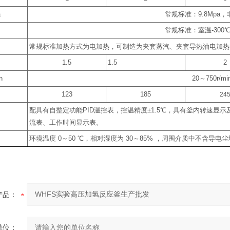
a
常规标准：
9.8Mpa
，
常规标准：室温
-300
常规标准加热方式为电加热，可制造为夹套蒸汽、夹套导热油电加热
1.5
1.5
2
n
20
～
750r/m
123
185
24
配具有自整定功能
PID
温控表，控温精度
±1.5
℃
，具有釜内转速显示
流表、工作时间显示表。
环境温度
0
～
50
℃
，相对湿度为
30
～
85%
，周围介质中不含导电尘
产品：
单位：