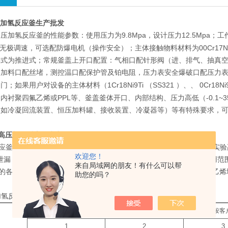
压加氢反应釜生产批发
高压加氢反应釜
9.8Mpa
12.5Mpa
的性能参数：使用压力为
，设计压力
；工
00Cr17
无极调速，可选配防爆电机（操作安全）；主体接触物料材料为
形式为推进式；常规釜盖上开口配置：气相口配针形阀（进、排气、抽真
，加料口配丝堵，测控温口配保护管及铂电阻，压力表安全爆破口配压力
1Cr18Ni9Ti
SS321
0Cr18Ni
阀门；如果用户对设备的主体材料（
（
）、、
PPL
-0.1~
、内衬聚四氟乙烯或
等、釜盖釜体开口、内部结构、压力高低（
（如冷凝回流装置、恒压加料罐、接收装置、冷凝器等）等有特殊要求，可
验高压加氢反应釜生产批发
应釜有限公司30多年实验高压加氢反应生产厂家，生产的WHFS系列实
欢迎您！
*泄漏，耐高温、高压、高真空、搅拌转速高、运行平稳、噪音小、适用
来自局域网的朋友！有什么可以帮
的各种搅拌反应的理想装置。轴套采用自润滑的石墨、陶瓷、聚四氟乙烯
助您的吗？
加氢反应釜
常规性能配置表
标配公称容积
L
（也可按客
1
2
3