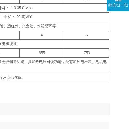
微信扫一扫
非标：
-1.0-35.0 Mpa
℃
，非标：
-20-
高温
℃
管、远红外、夹套油、水浴循环等
4
6
in
无极调速
5
355
750
及无级调速功能，具加热电压可调功能，配有加热电压表、电机电
埃及腐蚀气体。