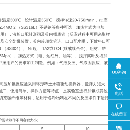
300
350
20-750r/min
作温度
℃，设计温度
℃；搅拌转速
，zui高
Ni14MO 2
SS316L
（
）不锈钢等多种可选；加热方式为电加
空用），液相口配针形阀及釜内插底管（反应过程中可用来取样
表及安全防爆装置，釜内冷却盘管进、出口配水咀，下放料口可
9
SS304
Ni
TA2
TC4 (
)
（
）、
镍、
或
钛或钛合金
、钽材、锆
35Mpa
）、加热方式（电、远红外、油等）、搅拌桨叶及增加
*按用户的要求加工制造。例如：气液反应、气液固反应、液
QQ咨询
验高压加氢反应釜采用环形稀土永磁驱动搅拌器，搅拌力矩大、
范围广、使用简单、操作方便等特点，是实验室进行加氢或其他
电话
填充碳纤维等材料，适用于各种物料在不同的反应条件下进行
在线留言
户要求制作不同容积大小）
5
10