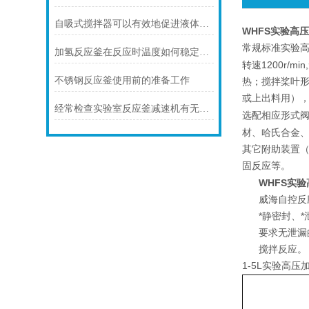
自吸式搅拌器可以有效地促进液体中的物质均匀混合
WHFS实验高
实验
常规标准
加氢反应釜在反应时温度如何稳定在范围内
1200r/min,
转速
不锈钢反应釜使用前的准备工作
热；搅拌桨叶
或上出料用）
经常检查实验室反应釜减速机有无漏油现象
选配相应形式
材、哈氏合金
其它附助装置
固反应等。
WHFS实
威海自控反
*静密封、
要求无泄漏
搅拌反应。
1-5L实验高压