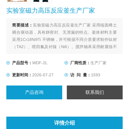
实验室磁力高压反应釜生产厂家
简要描述：
实验室磁力高压反应釜生产厂家 采用端面稀土
耦合驱动器，具有静密封、无泄漏的特点。釜体材料主要
采用1Cr18Ni9Ti 不锈钢，并可根据不同介质要求制作钛材
（TA2）、喷四氟及衬镍（Ni6）。搅拌轴承采用耐腐蚀不
锈钢轴承，适合高转速、低粘度物料的搅拌。出料方式有
上出料和下出料两种，供用户订货时选用。
产品型号：
WDF-2L
厂商性质：
生产厂家
更新时间：
2026-07-27
访 问 量：
1593
产品咨询
联系我们
详情介绍