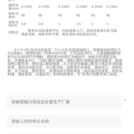
搅拌转
0-1500
0-1500
0-1500
0-1500
0-1500
0-1500
速r/min
电机功
80
80
80
80
80
80
率W
加热功
0.8
0.8
1
1.5
2
3
率KW
配有自动温度调节仪，控温精度±1℃；具有转速显示及无级
控制仪
调速功能，加热功率可调，能实现自动恒温的目的。
0.1~0.25L无内冷却盘管，0.1~0.5L无固体加料口。常规釜的使用压力
为10Mpa，搅拌转速0~1500r/min可调，工作温度300℃，主体接触物料材
料为1Gr18Ni9Ti不锈钢，搅拌桨叶的形式为推进式，电机为普通直流电
机；常规釜盖开口：气相口配针形阀，液相口配针形阀及釜内插底管，固体
加料口配丝堵，测控温口配铂电阻，压力表安全爆破口配压力表及安全防爆
装置，釜内冷却盘管进、出口配水咀；如果用户在釜盖、釜体开口、内部结
构、压力高低、搅拌桨叶、及增加其它附助装置（如冷凝回流装置、恒压加
料罐、接收装置、冷凝器等）等有特殊要求，可*安用户的要求加工制造。