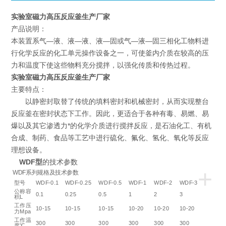
实验室磁力高压反应釜生产厂家
产品说明：
本装置系气—液、液—液、液—固或气—液—固三相化工物料进
行化学反应的化工单元操作设备之一，可使釜内介质在较高的压
力和温度下使这些物料充分搅拌，以强化传质和传热过程。
实验室磁力高压反应釜生产厂家
主要特点：
以静密封取替了传统的填料密封和机械密封，从而实现整台
反应釜在密封状态下工作。因此，更适合于各种有毒、易燃、易
爆以及其它渗透力*的化学介质进行搅拌反应，是石油化工、有机
合成、制药、食品等工艺中进行硫化、氟化、氢化、氧化等反应
理想设备。
WDF型
的技术参数
+
WDF系列规格及技术参数
型号
WDF-0.1
WDF-0.25
WDF-0.5
WDF-1
WDF-2
WDF-3
公称容
0.1
0.25
0.5
1
2
3
积L
工作压
10-15
10-15
10-15
10-20
10-20
10-20
力Mpa
工作温
300
300
300
300
300
300
度℃