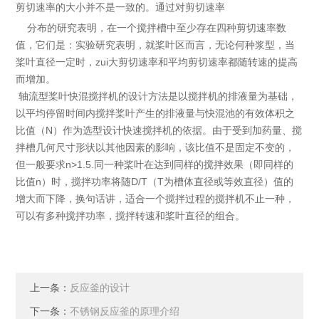
剪切速率的大小并不是一致的。通过对剪切速率
分布的研究表明，在一个搅拌槽中至少存在四种剪切速率数
值，它们是：实验研究表明，就桨叶区而言，无论何种浆型，当
桨叶直径一定时，zui大剪切速率和平均剪切速率都随转速的提高
而增加。
轴流型桨叶快混搅拌机的设计方法是以搅拌机的排液量为基础，
以平均停留时间内搅拌桨叶产生的排液量与快混池的有效体积之
比值（N）作为选型设计快速搅拌机的依据。由于受到加药量、搅
拌槽几何尺寸形状以其他因素的影响，该比值不是固定不变的，
但一般要求n>1.5.同一种桨叶在达到同样的搅拌效果（即同样的
比值n）时，搅拌功率将随D/T（T为槽体直径或等效直径）值的
增大而下降，换句话讲，适合一个搅拌过程的搅拌机不止一种，
可以有多种搅拌功率，搅拌转速和桨叶直径的组合。
上一条：
反应釜的设计
下一条：
不锈钢反应釜的原理介绍