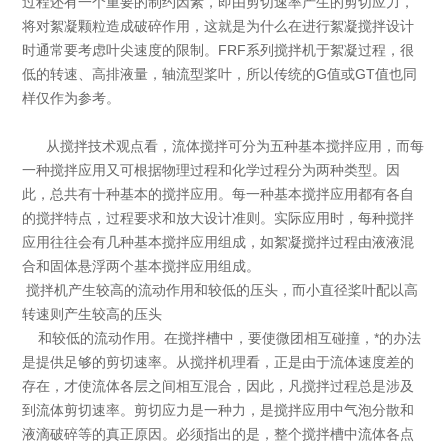
过程还有一个重要的制约因素，即由剪切速率产生的剪切应力，
将对絮凝颗粒造成破碎作用，这就是为什么在进行絮凝搅拌设计
时通常要考虑叶尖速度的限制。FRF系列搅拌机于絮凝过程，很
低的转速、高排液量，轴流型桨叶，所以传统的G值或GT值也同
样仅作为参考。
从搅拌技术观点看，流体搅拌可分为五种基本搅拌应用，而每
一种搅拌应用又可根据物理过程和化学过程分为两种类型。因
此，总共有十种基本的搅拌应用。每一种基本搅拌应用都有各自
的搅拌特点，过程要求和放大设计准则。实际应用时，每种搅拌
应用往往会有几种基本搅拌应用组成，如絮凝搅拌过程由液液混
合和固体悬浮两个基本搅拌应用组成。
搅拌机产生较高的流动作用和较低的压头，而小直径桨叶配以高
转速则产生较高的压头
和较低的流动作用。在搅拌槽中，要使微团相互碰撞，*的办法
是提供足够的剪切速率。从搅拌机理看，正是由于流体速度差的
存在，才使流体各层之间相互混合，因此，凡搅拌过程总是涉及
到流体剪切速率。剪切应力是一种力，是搅拌应用中气泡分散和
液滴破碎等的真正原因。必须指出的是，整个搅拌槽中流体各点