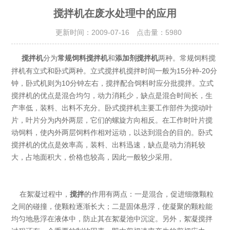
搅拌机在废水处理中的应用
更新时间：2009-07-16 点击量：
5980
分为
常规饲料搅拌机
和
添加剂搅拌机
两种。常规饲料搅
搅拌机
拌机有立式和卧式两种。立式搅拌机搅拌时间一般为15分种-20分
钟，卧式机则为10分钟左右，搅拌配合饲料时应分批搅拌。立式
搅拌机的优点是混合均匀，动力消耗少，缺点是混合时间长，生
产率低，装料、出料不充分。卧式搅拌机主要工作部件为搅动叶
片，叶片分为内外两层，它们的螺旋方向相反。在工作时叶片搅
动饲料，使内外两层饲料作相对运动，以达到混合的目的。卧式
搅拌机的优点是效率高，装料、出料迅速，缺点是动力消耗较
大，占地面积大，价格也较高，因此一般较少采用。
在絮凝过程中，
搅拌
的作用有两点：一是混合，促进细微颗粒
之间的碰撞，使颗粒逐渐长大；二是固体悬浮，使凝聚的颗粒能
均匀地悬浮在液体中，防止其在絮凝池中沉淀。另外，絮凝搅拌