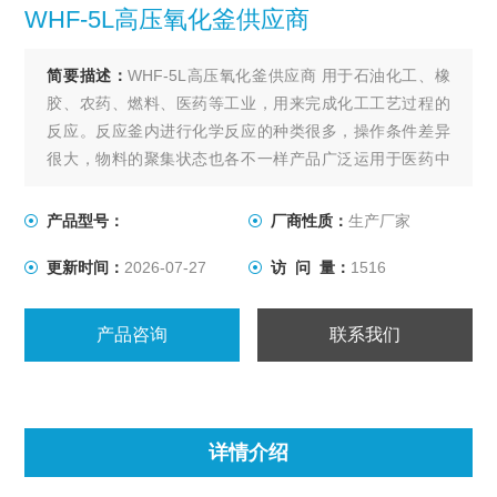
WHF-5L高压氧化釜供应商
简要描述：
WHF-5L高压氧化釜供应商 用于石油化工、橡
胶、农药、燃料、医药等工业，用来完成化工工艺过程的
反应。反应釜内进行化学反应的种类很多，操作条件差异
很大，物料的聚集状态也各不一样产品广泛运用于医药中
间体，精细化工，特殊化学品，香精，农业化学，油漆和
涂料，清洁剂和表面活性剂，聚合体，有机化学，石油化
产品型号：
厂商性质：
生产厂家
工，树脂，催化剂等各种行业。
更新时间：
2026-07-27
访 问 量：
1516
产品咨询
联系我们
详情介绍