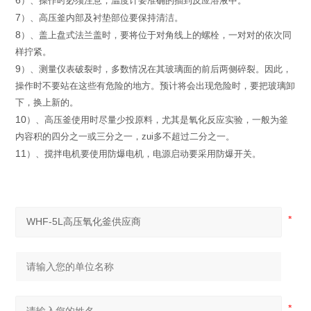
6
）
、操作时必须注意，温度计要准确的插到反应溶液中。
7
）
、高压釜内部及衬垫部位要保持清洁。
8
）
、
盖上盘式法兰盖时，
要将位于对角线上的螺栓，
一对对的依
次同
样拧紧。
9
）
、
测量仪表破裂时，多数情况在其玻璃面的前后两侧碎裂。因
此，
操作时不要站在这些有危险的地方。预计将会出现危险时，
要把
玻璃卸
下，换上新的。
10
）
、高压釜使用时尽量少投原料，尤其是氧化反应实验，一般
为釜
内容积的四分之一或三分之一，zui多不超过二分之一。
11
）
、搅拌电机要使用防爆电机，电源启动要采用防爆开关。