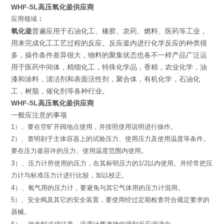
WHF-5L高压氧化釜供应商
应用领域
：
氧化釜
普遍应用于石油化工、橡胶、农药、燃料、医药等工业，
用来完成化工工艺过程的反应。反应釜内进行化学反应的种类很
多，操作条件差异很大，物料的聚集状态也各不一样产品广泛运
用于医药中间体，精细化工，特殊化学品，香精，农业化学，油
漆和涂料，清洁剂和表面活性剂，聚合体，有机化学，石油化
工，树脂，催化剂等各种行业。
WHF-5L高压氧化釜供应商
一般应注意的事项
1
）
、
要在空旷开阔地点使用，并按照使用说明进行操作。
2
）
、
查明刻于主体容器上的试验压力、
使用压力及使用温度
等条件。
要在压力釜容许的压力、使用温度范围内使用。
3
）
、压力计所使用的压力，在其标明压力的
1/2
以内使用。
并经常把压
力计与标准压力计进行比较，加以校正。
4
）
、氧气用的压力计，要避免与其它气体用的压力计混用。
5
）
、
安全阀及其它的安全装置，
要使用经过定期检查符合规定要
求的
器械。