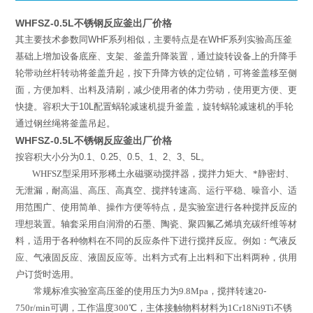
WHFSZ-0.5L不锈钢反应釜出厂价格
其主要技术参数同
WHF
系列相似，主要特点是在
WHF
系列实验高压釜
基础上增加设备底座、支架、釜盖升降装置，通过旋转设备上的升降手
轮带动丝杆转动将釜盖升起，按下升降方铁的定位销，可将釜盖移至侧
面，方便加料、出料及清刷，减少使用者的体力劳动，使用更方便、更
快捷。容积大于
10L
配置蜗轮减速机提升釜盖，旋转蜗轮减速机的手轮
通过钢丝绳将釜盖吊起。
WHFSZ-0.5L不锈钢反应釜出厂价格
按容积大小分为
0.1
、
0.25
、
0.5
、
1
、
2
、
3
、
5L
。
WHFSZ
型
采用环形稀土永磁驱动搅拌器，搅拌力矩大、*静密封、
无泄漏，耐高温、高压、高真空、搅拌转速高、运行平稳、噪音小、适
用范围广、使用简单、操作方便等特点，是实验室进行各种搅拌反应的
理想装置。轴套采用自润滑的石墨、陶瓷、聚四氟乙烯填充碳纤维等材
料，适用于各种物料在不同的反应条件下进行搅拌反应。例如：气液反
应、气液固反应、液固反应等。出料方式有上出料和下出料两种，供用
户订货时选用。
常规标准实验室高压釜的使用压力为
9.8Mpa
，搅拌转速
20-
750r/min
可调，工作温度
300
℃
，主体接触物料材料为
1Cr18Ni9Ti
不锈