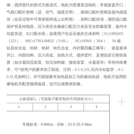
钢，搅拌桨叶的形式为推进式，电机为普通直流电机；常规釜盖开口：
气相口配针形阀（进、排气、抽真空用），液相口配针形阀及釜内插底
管（反应过程中可用来取样或上出料用），加料口配丝堵，测控温口配
保护管及铂电阻，压力表安全爆破口配压力表及安全防爆装置，釜内冷
却盘管进、出口配水咀；如果用户在反应釜的主体材料（
1Cr18Ni9Ti
（
321
）、
00Cr17Ni14MO2
（
316L
）、
0Cr18Ni9
（
304
）、
Ni
镍、
钛及钛合金、钽材、锆材、哈氏合金、内衬聚四氟乙烯等）、釜盖釜体
开口、内部结构、压力高低、加热方式、搅拌桨叶、及增加其它附助装
置（如冷凝回流装置、恒压加料罐、接收装置、冷凝器等）等有特殊要
求，可*按用户的要求加工制造。注明：
0.1-0.25L
无内冷却盘管，
0.1-
0.5L
无加料口。并可根据要求加热器加工为防爆加热器，电机可选用防
爆电机并配变频调速器，也可以做整体防爆。
+
公称容积 L（可按客户要求制作不同容积大小）
1
2
3
5
工
压
常规标准：9.8Mpa，非标：10.0-35.0 Mpa
a