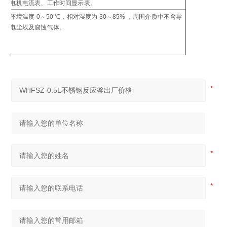
电机电流表、工作时间显示表。
制
环境温度 0～50 ℃，相对湿度为 30～85% ，周围介质中不含导
工
电尘埃及腐蚀气体。
环