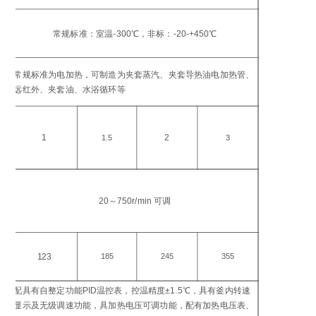
工
温
常规标准：室温-300℃，非标：-20-+450℃
℃
加
常规标准为电加热，可制造为夹套蒸汽、夹套导热油电加热管、
方
远红外、夹套油、水浴循环等
加
功
1
2
1.5
3
搅
转
20～750r/min 可调
in
电
功
123
185
245
355
W
配具有自整定功能PID温控表，控温精度±1.5℃，具有釜内转速
控
显示及无级调速功能，具加热电压可调功能，配有加热电压表、
仪