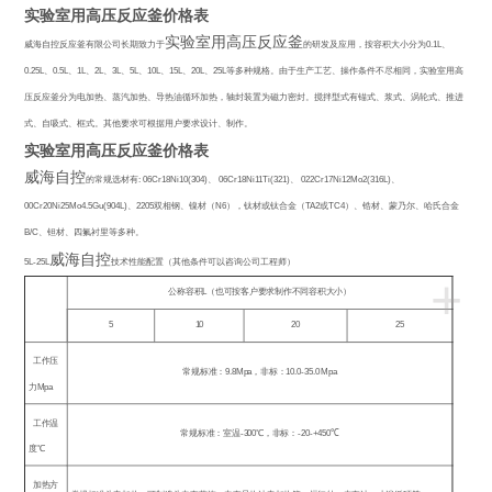
实验室用高压反应釜价格表
实验室用高压反应釜
威海自控反应釜有限公司长期致力于
的研发及应用，按容积大小分为
0.1L
、
0.25L
、
0.5L
、
1L
、
2L
、
3L
、
5L
、
10L
、
15L
、
20L
、
25L
等多种规格。由于生产工艺、操作条件不尽相同，实验室用高
压反应釜分为电加热、蒸汽加热、导热油循环加热，轴封装置为磁力密封。搅拌型式有锚式、浆式、涡轮式、推进
式、自吸式、框式。其他要求可根据用户要求设计、制作。
实验室用高压反应釜价格表
威海自控
的常规选材有
: 06Cr18Ni10(304)
、
06Cr18Ni11Ti(321)
、
022Cr17Ni12Mo2(316L)
、
00Cr20Ni25Mo4.5Gu(904L)
、
2205
双相钢、镍材（
N6
），钛材或钛合金（
TA2
或
TC4
）、锆材、蒙乃尔、哈氏合金
B/C
、钽材、四氟衬里等多种。
威海自控
5L-25L
技术性能配置（其他条件可以咨询公司工程师）
+
公称容积
L
（也可按客户要求制作不同容积大小）
5
10
20
25
工作压
常规标准：
9.8Mpa
，非标：
10.0-35.0 Mpa
力
Mpa
工作温
常规标准：室温
-300
℃
，非标：
-20-+450
℃
度
℃
加热方