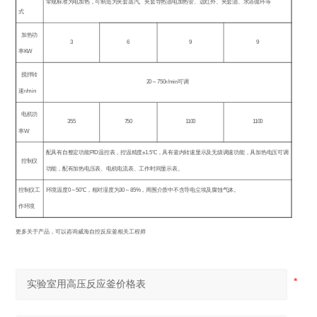
常规标准为电加热，可制造为夹套蒸汽、夹套导热油电加热管、远红外、夹套油、水浴循环等
式
加热功
3
6
9
9
率
KW
搅拌转
20
～
750r/min
可调
速
r/min
电机功
355
750
1100
1100
率
W
配具有自整定功能
PID
温控表，控温精度
±1.5
℃
，具有釜内转速显示及无级调速功能，具加热电压可调
控制仪
功能，配有加热电压表、电机电流表、工作时间显示表。
控制仪工
环境温度
0
～
50
℃
，相对湿度为
30
～
85%
，周围介质中不含导电尘埃及腐蚀气体。
作环境
更多关于产品，可以咨询威海自控反应釜相关工程师