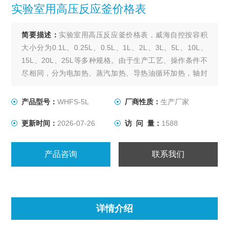
实验室用高压反应釜价格表
简要描述：
实验室用高压反应釜价格表，威海自控按容积
大小分为0.1L、0.25L、0.5L、1L、2L、3L、5L、10L、
15L、20L、25L等多种规格。由于生产工艺、操作条件不
尽相同，分为电加热、蒸汽加热、导热油循环加热，轴封
装置为磁力密封。搅拌型式有锚式、浆式、涡轮式、推进
式、自吸式、框式。其他要求可根据用户要求设计、制
产品型号：
WHFS-5L
厂商性质：
生产厂家
作。
更新时间：
2026-07-26
访 问 量：
1588
产品咨询
联系我们
详情介绍