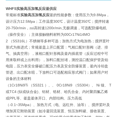
WHFS实验高压加氢反应釜供应
实验高压加氢反应
釜
9.8Mpa
常规标准
的性能参数：使用压力为
，
12.5Mpa
300
350
设计压力
；工作温度
℃，设计温度
℃；搅拌转速
20-750r/min
1200r/min,
，zui高转速
无极调速，可选配防爆电机
00Cr17Ni14MO
（操作安全）；主体接触物料材料为
2
SS316L
（
）不锈钢等多种可选；加热方式为电加热；搅拌桨叶
形式为推进式；常规釜盖上开口配置：气相口配针形阀（进、排
气、抽真空用），液相口配针形阀及釜内插底管（反应过程中可
用来取样或上出料用），加料口配丝堵，测控温口配保护管及铂
电阻，压力表安全爆破口配压力表及安全防爆装置，釜内冷却盘
管进、出口配水咀，下放料口可选配相应形式阀门；如果用户对
设备的主体材料
1Cr18Ni9Ti
SS321
0Cr18Ni9
SS304
Ni
TA2
（
（
）、、
（
）、
镍、
TC4 (
)
或
钛或钛合金
、钽材、锆材、哈氏合金、内衬聚四氟乙烯
PPL
或
等、釜盖釜体开口、内部结构、压力高低
-0.1~35Mpa
（
）、加热方式（电、远红外、油等）、搅拌桨叶及
增加其它附助装置（如冷凝回流装置、恒压加料罐、接收装置、