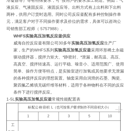
冷凝器等）等有特殊要求，可*按用户的要求加工制造。例如：气
液反应、气液固反应、液固反应等。出料方式有上出料和下出料
两种，供用户订货时选用。同时公司反应釜配有多种控制操作单
元，满足客户对于不同操作要求及价位的需求，具体可以咨询公
5757988
司销售部工程师（
）。
WHFS实验高压加氢反应釜供应
威海自控反应釜有限公司30多年
实验高压加氢反应
生产厂
家，生产的WHFS系列
实验高压加氢反应釜
采用环形稀土永磁
驱动搅拌器，搅拌力矩大、*静密封、*泄漏，耐高温、高压、
高真空、搅拌转速高、运行平稳、噪音小、适用范围广、使用
简单、操作方便等特点，是实验室进行加氢或其他要求无泄漏
的各种搅拌反应的理想装置。轴套采用自润滑的石墨、陶瓷、
聚四氟乙烯填充碳纤维等材料，适用于各种物料在不同的反应
条件下进行搅拌反应。
1-5L
实验高压加氢反应釜
常规性能配置表
+
标配公称容积
L
（也可按客户要求制作不同容积大小）
1
2
3
5
10
工