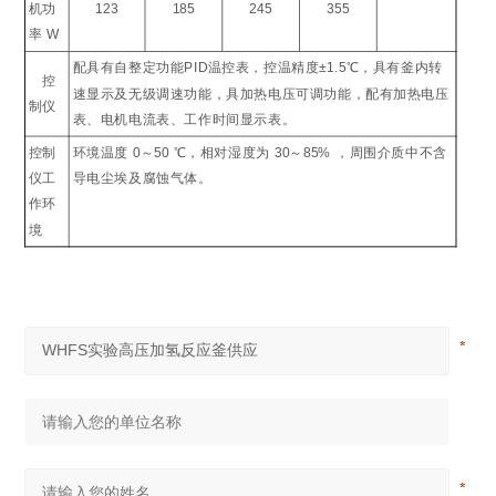
机功
123
185
245
355
率
W
配具有自整定功能
PID
温控表，控温精度
±1.5
℃
，具有釜内转
控
速显示及无级调速功能，具加热电压可调功能，配有加热电压
制仪
表、电机电流表、工作时间显示表。
控制
环境温度
0
～
50
℃
，相对湿度为
30
～
85%
，周围介质中不含
仪工
导电尘埃及腐蚀气体。
作环
境