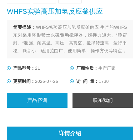
WHFS实验高压加氢反应釜供应
简要描述：
WHFS实验高压加氢反应釜供应 生产的WHFS
系列采用环形稀土永磁驱动搅拌器，搅拌力矩大、*静密
封、*泄漏。耐高温、高压、高真空、搅拌转速高、运行平
稳、噪音小、适用范围广、使用简单、操作方便等特点，
是实验室进行加氢或其他要求无泄漏的各种搅拌反应的装
置。轴套采用自润滑的石墨、陶瓷、聚四氟乙烯填充碳纤
产品型号：
2L
厂商性质：
生产厂家
维等材料，适用于各种物料在不同的反应条件下进行搅
更新时间：
2026-07-26
访 问 量：
1730
拌。
产品咨询
联系我们
详情介绍