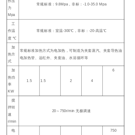
作压
常规标准：
9.8Mpa
，非标：
-1.0-35.0 Mpa
力
Mpa
工
作温
常规标准：室温
-300
℃
，非标：
-20-
高温
℃
度
℃
加
常规标准加热方式为电加热，可制造为夹套蒸汽、夹套导热油
热方
电加热管、远红外、夹套油、水浴循环等
式
加
6
热功
1.5
1.5
2
4
率
KW
搅
拌转
20
～
750r/min
无极调速
速
r/min
电
750