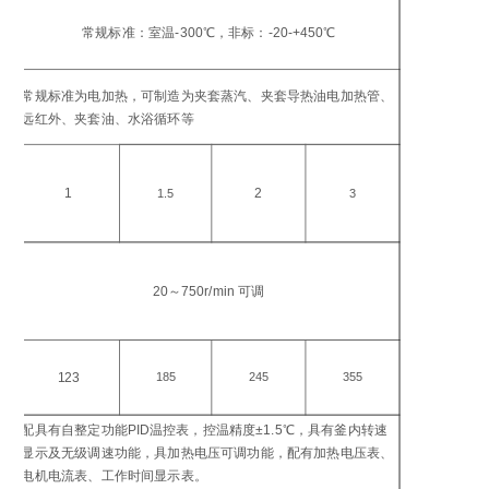
工
温
常规标准：室温-300℃，非标：-20-+450℃
℃
加
常规标准为电加热，可制造为夹套蒸汽、夹套导热油电加热管、
方
远红外、夹套油、水浴循环等
加
功
1
2
1.5
3
搅
转
20～750r/min 可调
in
电
功
123
185
245
355
W
配具有自整定功能PID温控表，控温精度±1.5℃，具有釜内转速
控
显示及无级调速功能，具加热电压可调功能，配有加热电压表、
仪
电机电流表、工作时间显示表。