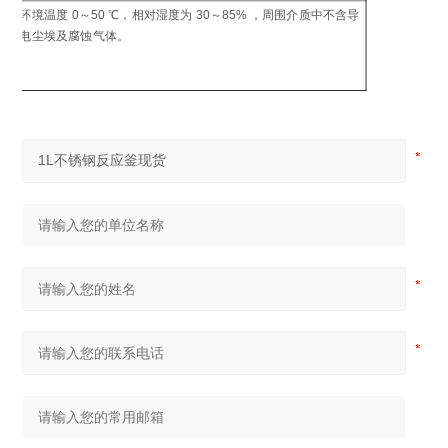
制
环境温度 0～50 ℃，相对湿度为 30～85% ，周围介质中不含导
工
电尘埃及腐蚀气体。
环