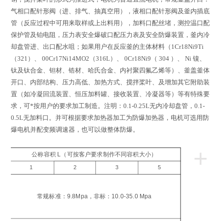
气相口配针形阀（进、排气、抽真空用），液相口配针形阀及釜内插底
管（反应过程中可用来取样或上出料用），加料口配丝堵，测控温口配
保护管及铂电阻，压力表安全爆破口配压力表及安全防爆装置，釜内冷
却盘管进、出口配水咀；如果用户在反应釜的主体材料（
1Cr18Ni9Ti
（
321
）、
00Cr17Ni14MO2
（
316L
）、
0Cr18Ni9
（
304
）、
Ni
镍、
钛及钛合金、钽材、锆材、哈氏合金、内衬聚四氟乙烯等）、釜盖釜体
开口、内部结构、压力高低、加热方式、搅拌桨叶、及增加其它附助装
置（如冷凝回流装置、恒压加料罐、接收装置、冷凝器等）等有特殊要
求，可*按用户的要求加工制造。注明：
0.1-0.25L
无内冷却盘管，
0.1-
0.5L
无加料口。并可根据要求加热器加工为防爆加热器，电机可选用防
爆电机并配变频调速器，也可以做整体防爆。
+
公称容积 L（可按客户要求制作不同容积大小）
1
2
3
5
工
压
常规标准：9.8Mpa，非标：10.0-35.0 Mpa
a