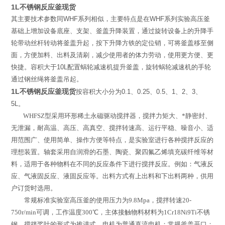
1L不锈钢反应釜现货
其主要技术参数同
WHF
系列相似，主要特点是在
WHF
系列实验高压釜
基础上增加设备底座、支架、釜盖升降装置，通过旋转设备上的升降手
轮带动丝杆转动将釜盖升起，按下升降方铁的定位销，可将釜盖移至侧
面，方便加料、出料及清刷，减少使用者的体力劳动，使用更方便、更
快捷。容积大于
10L
配置蜗轮减速机提升釜盖，旋转蜗轮减速机的手轮
通过钢丝绳将釜盖吊起。
1L不锈钢反应釜现货
按容积大小分为
0.1
、
0.25
、
0.5
、
1
、
2
、
3
、
5L
。
WHFSZ
型
采用环形稀土永磁驱动搅拌器，搅拌力矩大、*静密封、
无泄漏，耐高温、高压、高真空、搅拌转速高、运行平稳、噪音小、适
用范围广、使用简单、操作方便等特点，是实验室进行各种搅拌反应的
理想装置。轴套采用自润滑的石墨、陶瓷、聚四氟乙烯填充碳纤维等材
料，适用于各种物料在不同的反应条件下进行搅拌反应。例如：气液反
应、气液固反应、液固反应等。出料方式有上出料和下出料两种，供用
户订货时选用。
常规标准实验室高压釜的使用压力为
9.8Mpa
，搅拌转速
20-
750r/min
可调，工作温度
300
℃
，主体接触物料材料为
1Cr18Ni9Ti
不锈
钢，搅拌桨叶的形式为推进式，电机为普通直流电机；常规釜盖开口：