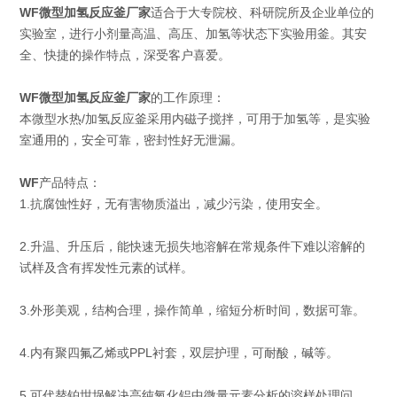
WF微型加氢反应釜厂家
适合于大专院校、科研院所及企业单位的
实验室，进行小剂量高温、高压、加氢等状态下实验用釜。其安
全、快捷的操作特点，深受客户喜爱。
WF微型加氢反应釜厂家
的工作原理：
本微型水热/加氢反应釜采用内磁子搅拌，可用于加氢等，是实验
室通用的，安全可靠，密封性好无泄漏。
WF
产品特点：
1.抗腐蚀性好，无有害物质溢出，减少污染，使用安全。
2.升温、升压后，能快速无损失地溶解在常规条件下难以溶解的
试样及含有挥发性元素的试样。
3.外形美观，结构合理，操作简单，缩短分析时间，数据可靠。
4.内有聚四氟乙烯或PPL衬套，双层护理，可耐酸，碱等。
5.可代替铂坩埚解决高纯氧化铝中微量元素分析的溶样处理问