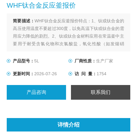
WHF钛合金反应釜报价
简要描述：
WHF钛合金反应釜报价特点：1、钛或钛合金的
高压使用温度不要超过300度，以免高温下钛或钛合金的需
用应力降低的剧烈。2、钛或钛合金材料应用在常温釜中主
要用于耐受含氯化物和次氯酸盐，氧化性酸（如发烟硝
酸）、有机酸、碱的腐蚀。3、 在高温条件下，主要耐受无
机酸中的发烟硝酸、硼酸、铬酸、卤化物、王水等、甲
产品型号：
5L
厂商性质：
生产厂家
醇、醋酸等大多数的有机酸、*等大多数的氧化物或碱介
更新时间：
2026-07-26
访 问 量：
1754
质。
产品咨询
联系我们
详情介绍