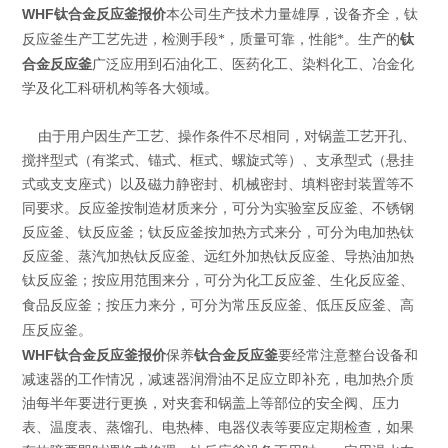
WHF钛合金反应釜报价
本公司生产技术力量雄厚，设备齐全，钛
钛
反应釜生产工艺先进，检测手段*，质量可靠，性能*。生产的
合金反应釜
广泛应用到石油化工、医药化工、染料化工、冶金化
学及化工科研机构等各大领域。
由于用户因生产工艺、操作条件不尽相同，对锅盖工艺开孔、
搅拌型式（有桨式、锚式、框式、螺旋式等）、支承型式（悬挂
式或支支座式）以及磁力静密封、机械密封、填料密封装置等不
同要求。反应釜按制造材质来分，可分为实验室反应釜、不锈钢
反应釜、钛反应釜；钛反应釜按加热方式来分，可分为电加热钛
反应釜、蒸汽加热钛反应釜、远红外加热钛反应釜、导热油加热
钛反应釜；按应用范围来分，可分为化工反应釜、生化反应釜、
高
食品反应釜；按压力来分，可分为常压反应釜、低压反应釜、
压反应釜
。
WHF钛合金反应釜报价
钛合金反应釜
保养
要经常注意整台设备和
减速器的工作情况，减速器润滑油不足应立即补充，电加热介质
油每半年要进行更换，对夹套和锅盖上等部位的安全阀、压力
表、温度表、蒸馏孔、电热棒、电器仪表等要应定期检查，如果