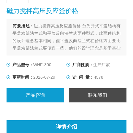
磁力搅拌高压反应釜价格
简要描述：
磁力搅拌高压反应釜价格 分为开式平盖结构有
平盖端部法兰式和平盖反向法兰式两种型式，此两种结构
的设计理念基本相同，但平盖反向法兰式在价格方面要比
平盖端部法兰式要便宜一些。他们的设计理念是基于某些
化工产品在生产过程中需要较高的压力（4.0-35Mpa），对
温度没有太大的限制，容积较小（3000L以下）的工况条
产品型号：
WHF-300
厂商性质：
生产厂家
件。
更新时间：
2026-07-29
访 问 量：
4578
产品咨询
联系我们
详情介绍