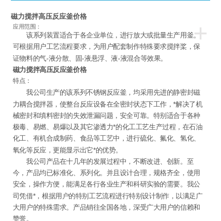
磁力搅拌高压反应釜价格
+
应用范围：
该系列装置适合于各企业单位，进行放大或批量生产用釜。
可根据用户工艺流程要求，为用户配套制作特殊要求搅拌桨，保
证物料的气-液分散、固-液悬浮、液-液混合等效果。
磁力搅拌高压反应釜价格
特点：
我公司生产的该系列不锈钢反应釜，均采用先进的静密封磁
力耦合搅拌器，使整台反应设备在全密封状态下工作，*解决了机
械密封和填料密封的失效泄漏问题，安全可靠。特别适合于各种
极毒、易燃、易爆以及其它渗透力*的化工工艺生产过程，在石油
化工、有机合成制药、食品等工艺中，进行硫化、氟化、氢化、
氧化等反应，更能显示出它*的优势。
我公司产品在十几年的发展过程中，不断改进、创新。至
今，产品均已标准化、系列化。并且设计合理，规格齐全，使用
安全，操作方便，能满足各行各业生产和科研实验的需要。我公
司凭借*，根据用户的特别工艺流程进行特别设计制作，以满足广
大用户的特殊需求。产品销往全国各地，深受广大用户的信赖和
赞誉。