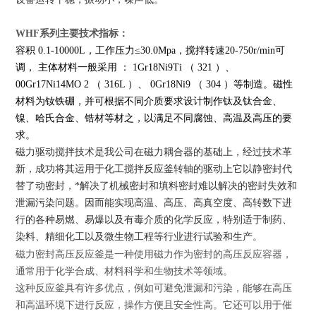
WHF系列
主要技术指标：
容积 0.1-10000L，工作压力≤30.0Mpa，搅拌转速20-750r/min可
调， 主体材料一般采用 ： 1Gr18Ni9Ti （ 321 ）、
00Gr17Ni14MO 2 （ 316L ）、 0Gr18Ni9 （ 304 ）等制造。磁性
材料为钕铁硼，并可根据不同介质要求设计制作钛及钛合金、
镍、哈氏合金、锆材等材之，以满足不同腐蚀、高温及高压的要
求。
磁力驱动搅拌技术是我公司在磁力耦合器的基础上，经过技术革
新，成功将其运用于化工搅拌反应釜转轴的驱动上它以静密封代
替了动密封，*解决了机械密封和填料密封难以解决的密封失效和
泄漏污染问题。因而能实现高温、高压、高真空度、高转数下进
行的各种易燃、易爆以及有毒介质的化学反应，特别适于制药、
染料、精细化工以及微生物工程等行业进行试验和生产。
磁力密封高压反应釜是一种使用磁力作为密封的高压反应容器，
通常用于化学合成、材料科学和生物技术等领域。
这种反应釜具有许多优点，例如可避免泄漏和污染，能够在高压
和高温环境下进行反应，操作方便且安全性高。它还可以用于催