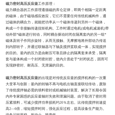
磁力密封高压反应釜
工作原理：
磁力耦合器的工作原理遵循磁的库仑定律，即两个相隔一定距离
的磁体，由于磁场感应效应，它们不需要任何传统机械构件，通
过磁体的耦合力，就能把功率从一个磁体传递到另外一个磁体，
构成一个非接触传递扭矩机构。工作时通过电机(或电机减速机)带
动外部*磁体进行转动，同时耦合驱动封闭在隔离套内的另一组*
磁体及转子作同步旋转，从而无接触、无摩擦地将外部动力传送
到内部转子，并通过联轴器与下轴及搅拌桨联成一体，实现搅拌
的目的。釜内的压力是由耐压可靠且静止的隔离套来承受，隔离
套与釜体构成一个封闭密封腔，使
内介质处于*封闭状态，因而可
实现静密封、耐高压、无泄漏的目的。
磁力密封高压反应釜
的出现是对传统反应釜的搅拌机构的一次重
大变革与创新：釜内的转轴不再与电机出轴直接联结传动，废除
了传统搅拌轴必需的填料密封或机械轴封装置。解决了长期令国
内外专家困惑的反应釜轴封失效和泄漏问题。由于取消了密封用
压紧填料，可减少搅拌功率损耗约20％左右。比传统搅拌转速提
高2—6倍，缩短搅拌时间，强化反应过程，提高设备生产能力。
设备运转平稳，振动小，噪声低。