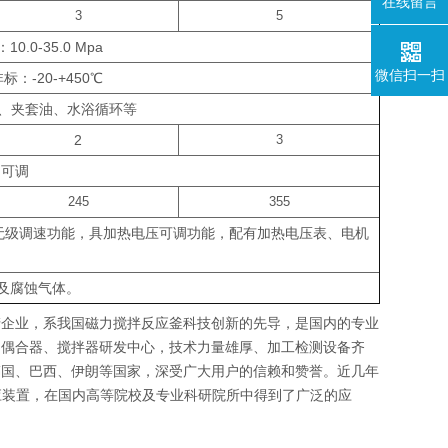
在线留言
3
5
.0-35.0 Mpa
微信扫一扫
：-20-+450℃
、夹套油、水浴循环等
2
3
n 可调
245
355
及无级调速功能，具加热电压可调功能，配有加热电压表、电机
埃及腐蚀气体。
产企业，系我国磁力搅拌反应釜科技创新的先导，是国内的专业
力偶合器、搅拌器研发中心，技术力量雄厚、加工检测设备齐
韩国、巴西、伊朗等国家，深受广大用户的信赖和赞誉。近几年
应装置，在国内高等院校及专业科研院所中得到了广泛的应