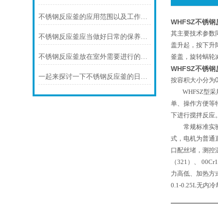
不锈钢反应釜的应用范围以及工作流程是咋样的？
WHFSZ不锈
其主要技术参数
不锈钢反应釜应当做好日常的保养和保护
盖升起，按下升
不锈钢反应釜放在室外需要进行的保养有哪些
釜盖，旋转蜗轮
WHFSZ不锈
一起来探讨一下不锈钢反应釜的日常维护要点有哪些？
按容积大小分为
WHFSZ
型
采
单、操作方便等
下进行搅拌反应
常规标准实验
式，电机为普通
口配丝堵，测控
（
321
）、
00Cr
力高低、加热方
0.1-0.25L
无内冷