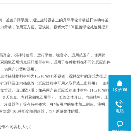
架、釜盖升降装置，通过旋转设备上的升降手轮带动丝杆转动将釜
体力劳动，使用更方便、更快捷。容积大于
10L
配置蜗轮减速机提升
、高真空、搅拌转速高、运行平稳、噪音小、适用范围广、使用简
、聚四氟乙烯填充碳纤维等材料，适用于各种物料在不同的反应条件
种，供用户订货时选用。
，主体接触物料材料为
1Cr18Ni9Ti
不锈钢，搅拌桨叶的形式为推进
配针形阀及釜内插底管（反应过程中可用来取样或上出料用），加料
QQ咨询
却盘管进、出口配水咀；如果用户在反应釜的主体材料（
1Cr18Ni9Ti
、哈氏合金、内衬聚四氟乙烯等）、釜盖釜体开口、内部结构、压
、冷凝器等）等有特殊要求，可*按用户的要求加工制造。注明：
电话
用防爆电机并配变频调速器，也可以做整体防爆。
制作不同容积大小）