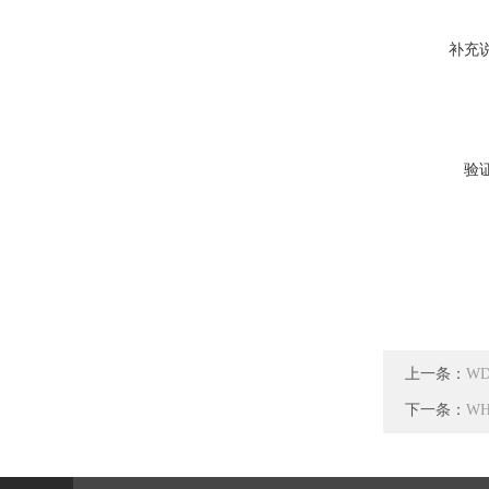
补充
验
上一条：
W
下一条：
W