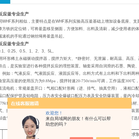
钢反应釜专业生产
同
WHF
系列相似，主要特点是在
WHF
系列实验高压釜基础上增加设备底座、支
降方铁的定位销，可将釜盖移至侧面，方便加料、出料及清刷，减少使用者的
减速机的手轮通过钢丝绳将釜盖吊起。
钢反应釜专业生产
0.1
、
0.25
、
0.5
、
1
、
2
、
3
、
5L
。
用环形稀土永磁驱动搅拌器，搅拌力矩大、*静密封、无泄漏，耐高温、高压
特点，是实验室进行各种搅拌反应的理想装置。轴套采用自润滑的石墨、陶瓷
。例如：气液反应、气液固反应、液固反应等。出料方式有上出料和下出料两
室高压釜的使用压力为
9.8Mpa
，搅拌转速
20-750r/min
可调，工作温度
300
℃
直流电机；常规釜盖开口：气相口配针形阀（进、排气、抽真空用），液相口
温口配保护管及铂电阻，压力表安全爆破口配压力表及安全防爆装置，釜内冷
17Ni14MO2
（
316L
）、
0Cr18Ni9
（
304
）、
Ni
镍、钛及钛合金、钽材、锆材
式、搅拌桨叶、及增加其它附助装置（如冷凝回流装置、恒压加料罐、接收装置
欢迎您！
却盘管，
0.1-0.5L
无加料口。并可根据要求加热器加工为防爆加热器，电机可选
来自局域网的朋友！有什么可以帮
助您的吗？
公称容积 L（可按客户要求