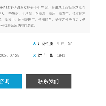
WHFSZ不锈钢反应釜专业生产 采用环形稀土永磁驱动搅拌
矩大、*静密封、无泄漏，耐高温、高压、高真空、搅拌转速
稳、噪音小、适用范围广、使用简单、操作方便等特点，是
各种搅拌反应的理想装置。
厂商性质：
生产厂家
2026-07-29
访 问 量：
1941
咨询
联系我们