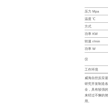
工作压力 Mpa
工作温度 ℃
加热方式
加热功率 KW
搅拌转速 r/min
电机功率 W
控制仪
控制仪工作环境
威海自控反应
研究开发制造
全，具有较强
来经过不懈的
用。