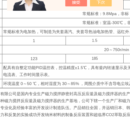
1
2
常规标准：9.8Mpa，非标：10
常规标准：室温-300℃，非标
常规标准为电加热，可制造为夹套蒸汽、夹套导热油电加热管、远红外
1
1.5
20～750r/mi
123
185
配具有自整定功能PID温控表，控温精度±1.5℃，具有釜内转速显示
电流表、工作时间显示表。
环境温度 0～50 ℃，相对湿度为 30～85% ，周围介质中不含导电尘
釜有限公司是国内专业生产磁力搅拌静密封高压反应釜及磁力搅拌器的生
各种磁力搅拌反应釜及磁力搅拌器的生产基地，公司下辖一个生产厂和磁
的专业化及经验丰富的开发设计制造队伍。产品销往全国，并远销日本、
努力和反复的实验成功开发纳米材料的制备反应装置和超临界CO2萃取反