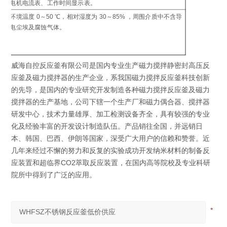
电机电流表、工作时间显示表。
制
环境温度 0～50 ℃，相对湿度为 30～85% ，周围介质中不含导
工
电尘埃及腐蚀气体。
环
威海自控反应釜有限公司是国内专业生产磁力搅拌静密封高压反
应釜及磁力搅拌器的生产企业，系我国磁力搅拌反应釜科技创新
的先导，是国内的专业研究开发制造各种磁力搅拌反应釜及磁力
搅拌器的生产基地，公司下辖一个生产厂和磁力偶合器、搅拌器
研发中心，技术力量雄厚、加工检测设备齐全，具有较强的专业
化及经验丰富的开发设计制造队伍。产品销往全国，并远销日
本、韩国、巴西、伊朗等国家，深受广大用户的信赖和赞誉。近
几年来经过不懈的努力和反复的实验成功开发纳米材料的制备反
应装置和超临界CO2萃取反应装置，在国内高等院校及专业科研
院所中得到了广泛的应用。