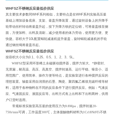
WHFSZ不锈钢反应釜低价供应
其主要技术参数同
WHF
系列相似，主要特点是在
WHF
系列实验高压釜
基础上增加设备底座、支架、釜盖升降装置，通过旋转设备上的升降手
轮带动丝杆转动将釜盖升起，按下升降方铁的定位销，可将釜盖移至侧
面，方便加料、出料及清刷，减少使用者的体力劳动，使用更方便、更
快捷。容积大于
10L
配置蜗轮减速机提升釜盖，旋转蜗轮减速机的手轮
通过钢丝绳将釜盖吊起。
WHFSZ不锈钢反应釜低价供应
按容积大小分为
0.1
、
0.25
、
0.5
、
1
、
2
、
3
、
5L
。
WHFSZ
型
采用环形稀土永磁驱动搅拌器，搅拌力矩大、*静密封、
无泄漏，耐高温、高压、高真空、搅拌转速高、运行平稳、噪音小、适
用范围广、使用简单、操作方便等特点，是实验室进行各种搅拌反应的
理想装置。轴套采用自润滑的石墨、陶瓷、聚四氟乙烯填充碳纤维等材
料，适用于各种物料在不同的反应条件下进行搅拌反应。例如：气液反
应、气液固反应、液固反应等。出料方式有上出料和下出料两种，供用
户订货时选用。
常规标准实验室高压釜的使用压力为
9.8Mpa
，搅拌转速
20-
750r/min
可调，工作温度
300
℃
，主体接触物料材料为
1Cr18Ni9Ti
不锈