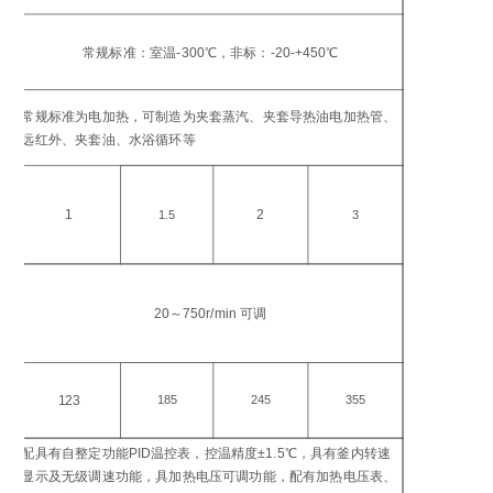
工
温
常规标准：室温-300℃，非标：-20-+450℃
℃
加
常规标准为电加热，可制造为夹套蒸汽、夹套导热油电加热管、
方
远红外、夹套油、水浴循环等
加
功
1
2
1.5
3
搅
转
20～750r/min 可调
in
电
功
123
185
245
355
W
配具有自整定功能PID温控表，控温精度±1.5℃，具有釜内转速
控
显示及无级调速功能，具加热电压可调功能，配有加热电压表、
仪