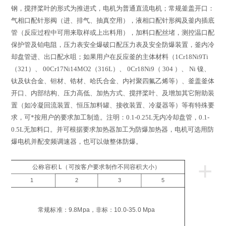
钢，搅拌桨叶的形式为推进式，电机为普通直流电机；常规釜盖开口：
气相口配针形阀（进、排气、抽真空用），液相口配针形阀及釜内插底
管（反应过程中可用来取样或上出料用），加料口配丝堵，测控温口配
保护管及铂电阻，压力表安全爆破口配压力表及安全防爆装置，釜内冷
却盘管进、出口配水咀；如果用户在反应釜的主体材料（
1Cr18Ni9Ti
（
321
）、
00Cr17Ni14MO2
（
316L
）、
0Cr18Ni9
（
304
）、
Ni
镍、
钛及钛合金、钽材、锆材、哈氏合金、内衬聚四氟乙烯等）、釜盖釜体
开口、内部结构、压力高低、加热方式、搅拌桨叶、及增加其它附助装
置（如冷凝回流装置、恒压加料罐、接收装置、冷凝器等）等有特殊要
求，可*按用户的要求加工制造。注明：
0.1-0.25L
无内冷却盘管，
0.1-
0.5L
无加料口。并可根据要求加热器加工为防爆加热器，电机可选用防
爆电机并配变频调速器，也可以做整体防爆。
+
公称容积 L（可按客户要求制作不同容积大小）
1
2
3
5
工
压
常规标准：9.8Mpa，非标：10.0-35.0 Mpa
a