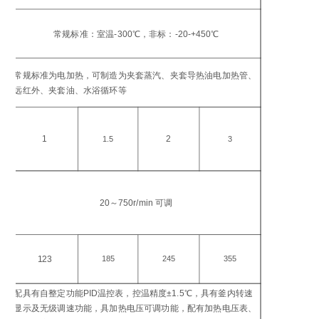
工
温
常规标准：室温-300℃，非标：-20-+450℃
℃
加
常规标准为电加热，可制造为夹套蒸汽、夹套导热油电加热管、
方
远红外、夹套油、水浴循环等
加
功
1
2
1.5
3
搅
转
20～750r/min 可调
in
电
功
123
185
245
355
W
配具有自整定功能PID温控表，控温精度±1.5℃，具有釜内转速
控
显示及无级调速功能，具加热电压可调功能，配有加热电压表、
仪