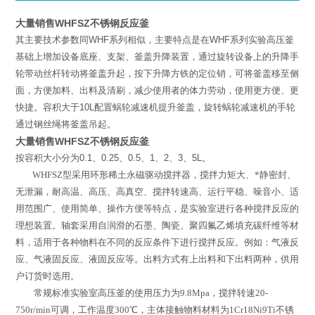
大量销售WHFSZ不锈钢反应釜
其主要技术参数同
WHF
系列相似，主要特点是在
WHF
系列实验高压釜
基础上增加设备底座、支架、釜盖升降装置，通过旋转设备上的升降手
轮带动丝杆转动将釜盖升起，按下升降方铁的定位销，可将釜盖移至侧
面，方便加料、出料及清刷，减少使用者的体力劳动，使用更方便、更
快捷。容积大于
10L
配置蜗轮减速机提升釜盖，旋转蜗轮减速机的手轮
通过钢丝绳将釜盖吊起。
大量销售WHFSZ不锈钢反应釜
按容积大小分为
0.1
、
0.25
、
0.5
、
1
、
2
、
3
、
5L
。
WHFSZ
型
采用环形稀土永磁驱动搅拌器，搅拌力矩大、*静密封、
无泄漏，耐高温、高压、高真空、搅拌转速高、运行平稳、噪音小、适
用范围广、使用简单、操作方便等特点，是实验室进行各种搅拌反应的
理想装置。轴套采用自润滑的石墨、陶瓷、聚四氟乙烯填充碳纤维等材
料，适用于各种物料在不同的反应条件下进行搅拌反应。例如：气液反
应、气液固反应、液固反应等。出料方式有上出料和下出料两种，供用
户订货时选用。
常规标准实验室高压釜的使用压力为
9.8Mpa
，搅拌转速
20-
750r/min
可调，工作温度
300
℃
，主体接触物料材料为
1Cr18Ni9Ti
不锈