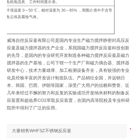
电机电流表、工作时间显示表。
制
环境温度 0～50 ℃，相对湿度为 30～85% ，周围介质中不含导
工
电尘埃及腐蚀气体。
环
威海自控反应釜有限公司是国内专业生产磁力搅拌静密封高压反
应釜及磁力搅拌器的生产企业，系我国磁力搅拌反应釜科技创新
的先导，是国内的专业研究开发制造各种磁力搅拌反应釜及磁力
搅拌器的生产基地，公司下辖一个生产厂和磁力偶合器、搅拌器
研发中心，技术力量雄厚、加工检测设备齐全，具有较强的专业
化及经验丰富的开发设计制造队伍。产品销往全国，并远销日
本、韩国、巴西、伊朗等国家，深受广大用户的信赖和赞誉。近
几年来经过不懈的努力和反复的实验成功开发纳米材料的制备反
应装置和超临界CO2萃取反应装置，在国内高等院校及专业科研
院所中得到了广泛的应用。