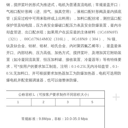
钢，搅拌桨叶的形式为推进式，电机为普通直流电机；常规釜盖开口：
气相口配针形阀（进、排气、抽真空用），液相口配针形阀及釜内插底
管（反应过程中可用来取样或上出料用），加料口配丝堵，测控温口配
保护管及铂电阻，压力表安全爆破口配压力表及安全防爆装置，釜内冷
却盘管进、出口配水咀；如果用户在反应釜的主体材料（
1Cr18Ni9Ti
（
321
）、
00Cr17Ni14MO2
（
316L
）、
0Cr18Ni9
（
304
）、
Ni
镍、
钛及钛合金、钽材、锆材、哈氏合金、内衬聚四氟乙烯等）、釜盖釜体
开口、内部结构、压力高低、加热方式、搅拌桨叶、及增加其它附助装
置（如冷凝回流装置、恒压加料罐、接收装置、冷凝器等）等有特殊要
求，可*按用户的要求加工制造。注明：
0.1-0.25L
无内冷却盘管，
0.1-
0.5L
无加料口。并可根据要求加热器加工为防爆加热器，电机可选用防
爆电机并配变频调速器，也可以做整体防爆。
+
公称容积 L（可按客户要求制作不同容积大小）
1
2
3
5
工
压
常规标准：9.8Mpa，非标：10.0-35.0 Mpa
a