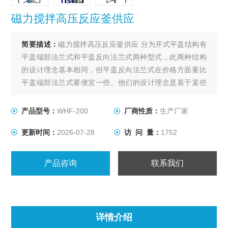
磁力搅拌高压反应釜供应
简要描述：
磁力搅拌高压反应釜供应 分为开式平盖结构有
平盖端部法兰式和平盖反向法兰式两种型式，此两种结构
的设计理念基本相同，但平盖反向法兰式在价格方面要比
平盖端部法兰式要便宜一些。他们的设计理念是基于某些
化工产品在生产过程中需要较高的压力（4.0-35Mpa），对
温度没有太大的限制，容积较小（3000L以下）的工况条
产品型号：
WHF-200
厂商性质：
生产厂家
件。
更新时间：
2026-07-28
访 问 量：
1752
产品咨询
联系我们
详情介绍