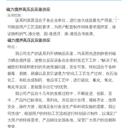
磁力搅拌高压反应釜供应
+
应用范围：
该系列装置适合于各企业单位，进行放大或批量生产用釜。
可根据用户工艺流程要求，为用户配套制作特殊要求搅拌桨，保
证物料的气-液分散、固-液悬浮、液-液混合等效果。
磁力搅拌高压反应釜供应
特点：
我公司生产的该系列不锈钢反应釜，均采用先进的静密封磁
力耦合搅拌器，使整台反应设备在全密封状态下工作，*解决了机
械密封和填料密封的失效泄漏问题，安全可靠。特别适合于各种
极毒、易燃、易爆以及其它渗透力*的化工工艺生产过程，在石油
化工、有机合成制药、食品等工艺中，进行硫化、氟化、氢化、
氧化等反应，更能显示出它*的优势。
我公司产品在十几年的发展过程中，不断改进、创新。至
今，产品均已标准化、系列化。并且设计合理，规格齐全，使用
安全，操作方便，能满足各行各业生产和科研实验的需要。我公
司凭借*，根据用户的特别工艺流程进行特别设计制作，以满足广
大用户的特殊需求。产品销往全国各地，深受广大用户的信赖和
赞誉。