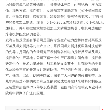
内衬聚四氟乙烯等可选用）、釜盖釜体开口、内部结构、压力高
低、加热方式、搅拌桨叶、及增加其它附助装置（如冷凝回流装
置、恒压加料罐、接收装置、冷凝器等）等有特殊要求，可*按用
户的要求加工制造。注明：0.1~0.25L无内冷却盘管，0.1~0.5L无
加料口。并可根据要求加热器加工为防爆加热器，电机可选用防
爆电机并配变频调速器。
威海自控反应釜有限公司是国内专业生产磁力搅拌静密封高压反
应釜及磁力搅拌器的生产企业，系我国磁力搅拌反应釜科技创新
的先导，是国内的专业研究开发制造各种磁力搅拌反应釜及磁力
搅拌器的生产基地，公司下辖一个生产厂和磁力偶合器、搅拌器
研发中心，技术力量雄厚、加工检测设备齐全，具有较强的专业
化及经验丰富的开发设计制造队伍。产品销往全国，并远销日
本、韩国、巴西、伊朗等国家，深受广大用户的信赖和赞誉。近
几年来经过不懈的努力和反复的实验成功开发纳米材料的制备反
应装置和超临界CO2萃取反应装置，在国内高等院校及专业科研
院所中得到了广泛的应用。