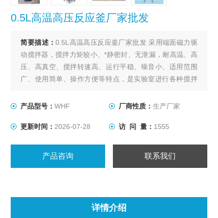
0.5L高温高压反应釜厂家批发
简要描述：
0.5L高温高压反应釜厂家批发 采用端面磁力驱
动搅拌器，搅拌力矩较小、*静密封、无泄漏，耐高温、高
压、高真空、搅拌转速高、运行平稳、噪音小、适用范围
广、使用简单、操作方便等特点，是实验室进行各种搅拌
反应的理想装置。该反应釜为催化加氢、酯化、冶金、制
药、化工的理想选择。
产品型号：
WHF
厂商性质：
生产厂家
更新时间：
2026-07-28
访 问 量：
1555
产品咨询
联系我们
详情介绍