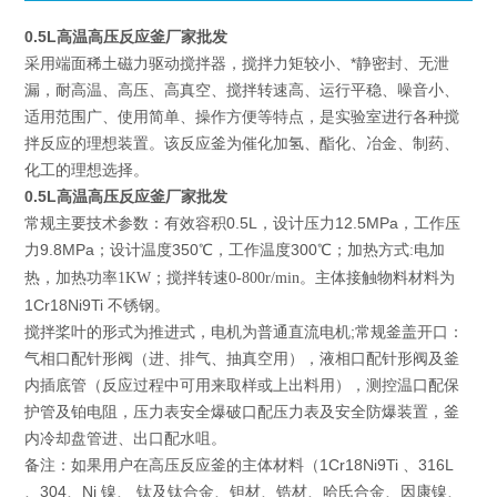
0.5L高温高压反应釜厂家批发
采用端面稀土磁力驱动搅拌器，搅拌力矩较小、*静密封、无泄
漏，耐高温、高压、高真空、搅拌转速高、运行平稳、噪音小、
适用范围广、使用简单、操作方便等特点，是实验室进行各种搅
拌反应的理想装置。该反应釜为催化加氢、酯化、冶金、制药、
化工的理想选择。
0.5L高温高压反应釜厂家批发
常规主要技术参数：有效容积0.5L，设计压力12.5MPa，工作压
力9.8MPa；设计温度350
300
℃，工作温度
℃；加热方式:电加
主体接触物料材料为
热，加热功率1KW；搅拌转速0-800r/min。
1Cr18Ni9Ti 不锈钢。
搅拌桨叶的形式为推进式，电机为普通直流电机;常规釜盖开口：
气相口配针形阀（进、排气、抽真空用），液相口配针形阀及釜
内插底管（反应过程中可用来取样或上出料用），测控温口配保
护管及铂电阻，压力表安全爆破口配压力表及安全防爆装置，釜
内冷却盘管进、出口配水咀。
备注：如果用户在高压反应釜的主体材料（1Cr18Ni9Ti 、316L
、304、Ni 镍、 钛及钛合金、钽材、锆材、哈氏合金、因康镍、