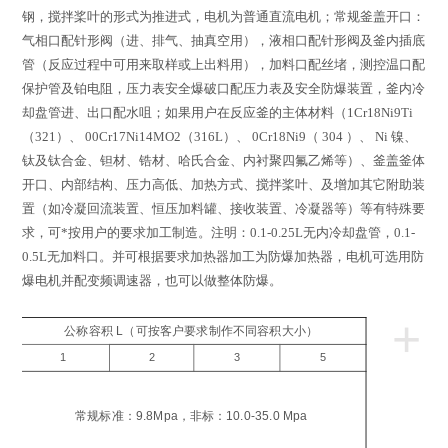
钢，搅拌桨叶的形式为推进式，电机为普通直流电机；常规釜盖开口：
气相口配针形阀（进、排气、抽真空用），液相口配针形阀及釜内插底
管（反应过程中可用来取样或上出料用），加料口配丝堵，测控温口配
保护管及铂电阻，压力表安全爆破口配压力表及安全防爆装置，釜内冷
却盘管进、出口配水咀；如果用户在反应釜的主体材料（
1Cr18Ni9Ti
（
321
）、
00Cr17Ni14MO2
（
316L
）、
0Cr18Ni9
（
304
）、
Ni
镍、
钛及钛合金、钽材、锆材、哈氏合金、内衬聚四氟乙烯等）、釜盖釜体
开口、内部结构、压力高低、加热方式、搅拌桨叶、及增加其它附助装
置（如冷凝回流装置、恒压加料罐、接收装置、冷凝器等）等有特殊要
求，可*按用户的要求加工制造。注明：
0.1-0.25L
无内冷却盘管，
0.1-
0.5L
无加料口。并可根据要求加热器加工为防爆加热器，电机可选用防
爆电机并配变频调速器，也可以做整体防爆。
+
公称容积 L（可按客户要求制作不同容积大小）
1
2
3
5
工
压
常规标准：9.8Mpa，非标：10.0-35.0 Mpa
a