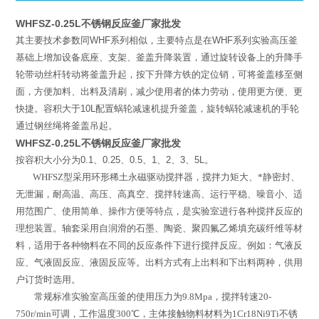
WHFSZ-0.25L不锈钢反应釜厂家批发
其主要技术参数同
WHF
系列相似，主要特点是在
WHF
系列实验高压釜
基础上增加设备底座、支架、釜盖升降装置，通过旋转设备上的升降手
轮带动丝杆转动将釜盖升起，按下升降方铁的定位销，可将釜盖移至侧
面，方便加料、出料及清刷，减少使用者的体力劳动，使用更方便、更
快捷。容积大于
10L
配置蜗轮减速机提升釜盖，旋转蜗轮减速机的手轮
通过钢丝绳将釜盖吊起。
WHFSZ-0.25L不锈钢反应釜厂家批发
按容积大小分为
0.1
、
0.25
、
0.5
、
1
、
2
、
3
、
5L
。
WHFSZ
型
采用环形稀土永磁驱动搅拌器，搅拌力矩大、*静密封、
无泄漏，耐高温、高压、高真空、搅拌转速高、运行平稳、噪音小、适
用范围广、使用简单、操作方便等特点，是实验室进行各种搅拌反应的
理想装置。轴套采用自润滑的石墨、陶瓷、聚四氟乙烯填充碳纤维等材
料，适用于各种物料在不同的反应条件下进行搅拌反应。例如：气液反
应、气液固反应、液固反应等。出料方式有上出料和下出料两种，供用
户订货时选用。
常规标准实验室高压釜的使用压力为
9.8Mpa
，搅拌转速
20-
750r/min
可调，工作温度
300
℃
，主体接触物料材料为
1Cr18Ni9Ti
不锈