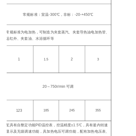
工
温
常规标准：室温-300℃，非标：-20-+450℃
℃
加
常规标准为电加热，可制造为夹套蒸汽、夹套导热油电加热管、
方
远红外、夹套油、水浴循环等
加
功
1
2
1.5
3
搅
转
20～750r/min 可调
in
电
功
123
185
245
355
W
配具有自整定功能PID温控表，控温精度±1.5℃，具有釜内转速
控
显示及无级调速功能，具加热电压可调功能，配有加热电压表、
仪