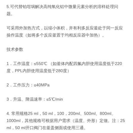
5.可代替铂坩埚解决高纯氧化铝中微量元素分析的溶样处理问
题。
可采用外加热方式，以缩小体积，并有利多反应釜处于同一反应
操作温度（如将多个反应釜置于均相反应器中加热）。
技术参数
1．工作温度：≤550℃ （如釜体内配四氟内胆使用温度低于220
度，PPL内胆使用温度低于280度）
2．工作压力：≤40MPa
3．升温、降温速率：≤5℃/min
4. 常用规格25 ml，50 ml，100，200ml、500ml、800ml、
1000ml，其他规格可根据用户需求（温度、外形）定做。注：25
ml，50 ml开口阀门在釜盖侧面或使用三通。