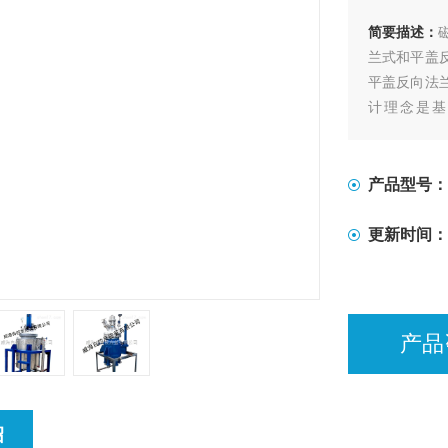
简要描述：
兰式和平盖
平盖反向法
计理念是基
35Mpa）
件。
产品型号：
更新时间：
产品
绍