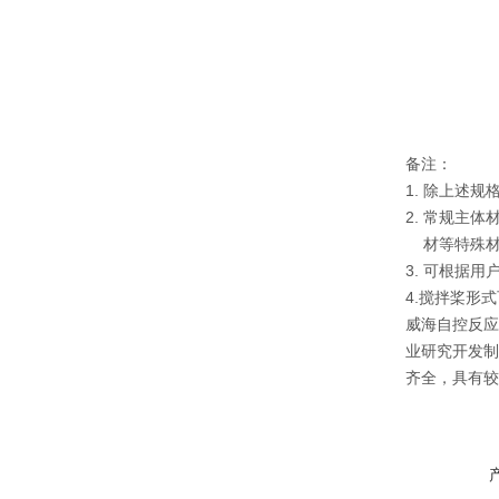
备注：
1. 除上述
2. 常规主体
材等特殊材
3. 可根据
4.搅拌桨形
威海自控反应
业研究开发制
齐全，具有较