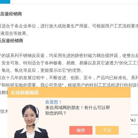
反应釜经销商
合于各企业单位，进行放大或批量生产用釜。可根据用户工艺流程要求
-液混合等效果。
反应釜经销商
该系列不锈钢反应釜，均采用先进的静密封磁力耦合搅拌器，使整台反
，安全可靠。特别适合于各种极毒、易燃、易爆以及其它渗透力*的化工工
、氢化、氧化等反应，更能显示出它*的优势。
十几年的发展过程中，不断改进、创新。至今，产品均已标准化、系列
产和科研实验的需要。我公司凭借*，根据用户的特别工艺流程进行特别设
信赖和赞誉。
欢迎您！
来自局域网的朋友！有什么可以帮
术参数表：
助您的吗？
容
积（L）
设计压力（MPa）
使用压力（MPa）
规格型号
WHF-200
200
-0.1-20
-0.1-18