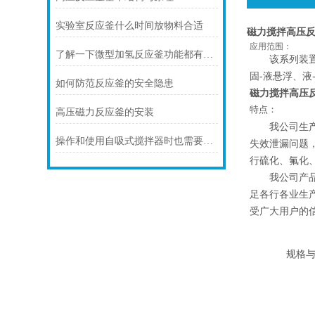
实验室反应釜什么时间放物料合适
磁力搅拌高压
应用范围：
了解一下微型加氢反应釜功能都有那些特点
该系列装置适
固-液悬浮、液
如何防范反应釜的安全隐患
磁力搅拌高压
特点：
高压磁力反应釜的安装
我公司生产的
操作和使用自吸式搅拌器时也需要注意其安全和维护事项
失效泄漏问题
行硫化、氟化
我公司产品在
足各行各业生
受广大用户的
规格与技