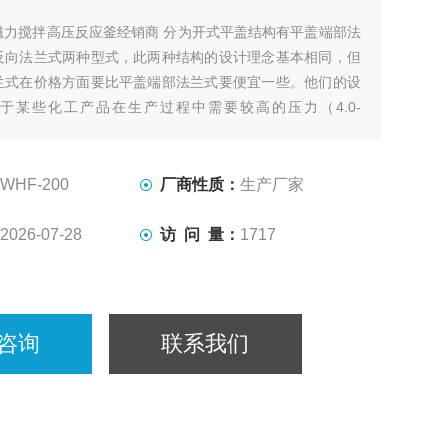
磁力搅拌高压反应釜经销商 分为开式平盖结构有平盖端部法
反向法兰式两种型式，此两种结构的设计理念基本相同，但
兰式在价格方面要比平盖端部法兰式要便宜一些。他们的设
于某些化工产品在生产过程中需要较高的压力（4.0-
，对温度没有太大的限制，容积较小（3000L以下）的工况条
WHF-200
厂商性质：
生产厂家
2026-07-28
访 问 量：
1717
咨询
联系我们