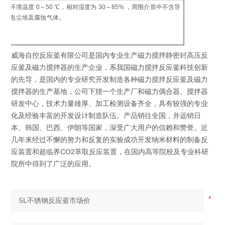
制
环境温度 0～50 ℃，相对湿度为 30～85% ，周围介质中不含导
工
电尘埃及腐蚀气体。
环
威海自控反应釜有限公司是国内专业生产磁力搅拌静密封高压反
应釜及磁力搅拌器的生产企业，系我国磁力搅拌反应釜科技创新
的先导，是国内的专业研究开发制造各种磁力搅拌反应釜及磁力
搅拌器的生产基地，公司下辖一个生产厂和磁力偶合器、搅拌器
研发中心，技术力量雄厚、加工检测设备齐全，具有较强的专业
化及经验丰富的开发设计制造队伍。产品销往全国，并远销日
本、韩国、巴西、伊朗等国家，深受广大用户的信赖和赞誉。近
几年来经过不懈的努力和反复的实验成功开发纳米材料的制备反
应装置和超临界CO2萃取反应装置，在国内高等院校及专业科研
院所中得到了广泛的应用。