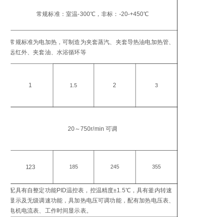
工
温
常规标准：室温-300℃，非标：-20-+450℃
℃
加
常规标准为电加热，可制造为夹套蒸汽、夹套导热油电加热管、
方
远红外、夹套油、水浴循环等
加
功
1
2
1.5
3
搅
转
20～750r/min 可调
in
电
功
123
185
245
355
W
配具有自整定功能PID温控表，控温精度±1.5℃，具有釜内转速
控
显示及无级调速功能，具加热电压可调功能，配有加热电压表、
仪
电机电流表、工作时间显示表。