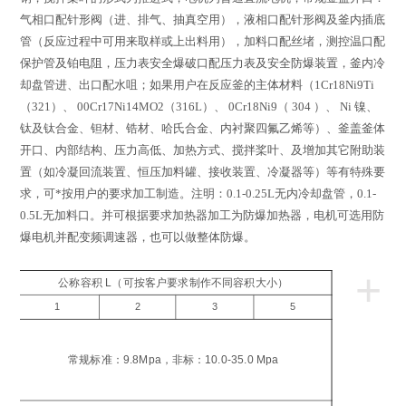
气相口配针形阀（进、排气、抽真空用），液相口配针形阀及釜内插底
管（反应过程中可用来取样或上出料用），加料口配丝堵，测控温口配
保护管及铂电阻，压力表安全爆破口配压力表及安全防爆装置，釜内冷
却盘管进、出口配水咀；如果用户在反应釜的主体材料（
1Cr18Ni9Ti
（
321
）、
00Cr17Ni14MO2
（
316L
）、
0Cr18Ni9
（
304
）、
Ni
镍、
钛及钛合金、钽材、锆材、哈氏合金、内衬聚四氟乙烯等）、釜盖釜体
开口、内部结构、压力高低、加热方式、搅拌桨叶、及增加其它附助装
置（如冷凝回流装置、恒压加料罐、接收装置、冷凝器等）等有特殊要
求，可*按用户的要求加工制造。注明：
0.1-0.25L
无内冷却盘管，
0.1-
0.5L
无加料口。并可根据要求加热器加工为防爆加热器，电机可选用防
爆电机并配变频调速器，也可以做整体防爆。
+
公称容积 L（可按客户要求制作不同容积大小）
1
2
3
5
工
压
常规标准：9.8Mpa，非标：10.0-35.0 Mpa
a