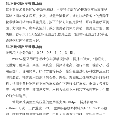
5L不锈钢反应釜市场价
其主要技术参数同
WHF
系列相似，主要特点是在
WHF
系列实验高压釜
基础上增加设备底座、支架、釜盖升降装置，通过旋转设备上的升降手
轮带动丝杆转动将釜盖升起，按下升降方铁的定位销，可将釜盖移至侧
面，方便加料、出料及清刷，减少使用者的体力劳动，使用更方便、更
快捷。容积大于
10L
配置蜗轮减速机提升釜盖，旋转蜗轮减速机的手轮
通过钢丝绳将釜盖吊起。
5L不锈钢反应釜市场价
按容积大小分为
0.1
、
0.25
、
0.5
、
1
、
2
、
3
、
5L
。
WHFSZ
型
采用环形稀土永磁驱动搅拌器，搅拌力矩大、*静密封、
无泄漏，耐高温、高压、高真空、搅拌转速高、运行平稳、噪音小、适
用范围广、使用简单、操作方便等特点，是实验室进行各种搅拌反应的
理想装置。轴套采用自润滑的石墨、陶瓷、聚四氟乙烯填充碳纤维等材
料，适用于各种物料在不同的反应条件下进行搅拌反应。例如：气液反
应、气液固反应、液固反应等。出料方式有上出料和下出料两种，供用
户订货时选用。
常规标准实验室高压釜的使用压力为
9.8Mpa
，搅拌转速
20-
750r/min
可调，工作温度
300
℃
，主体接触物料材料为
1Cr18Ni9Ti
不锈
钢，搅拌桨叶的形式为推进式，电机为普通直流电机；常规釜盖开口：